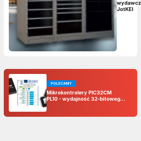
wydawcz
JotKEl
POLECAMY
Mikrokontrolery PIC32CM
PL10 - wydajność 32-bitowego
rdzenia Arm Cortex-M0+ i
odporność na zakłócenia w
projektach 5 V