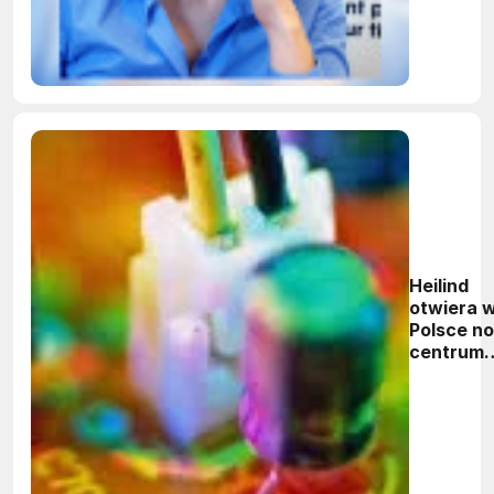
Wschodn
Heilind
otwiera 
Polsce n
centrum
dystrybu