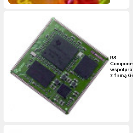
RS
Compone
współpra
z firmą G