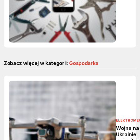
Compone
Zobacz więcej w kategorii:
Gospodarka
ELEKTROME
Wojna na
Ukrainie