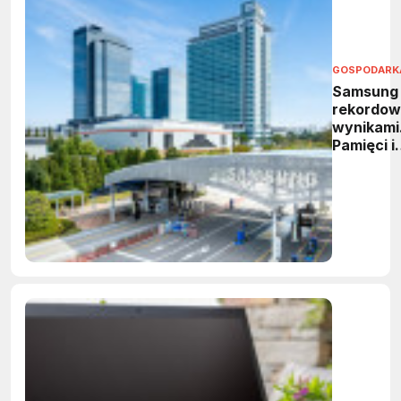
GOSPODARK
Samsung
rekordow
wynikami
Pamięci i
HBM
napędzaj
wzrost