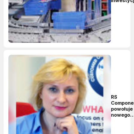
inwestyc
centrum
dystrybu
RS
Compone
powołuje
nowego
dyrektor
sprzedaż
na Europ