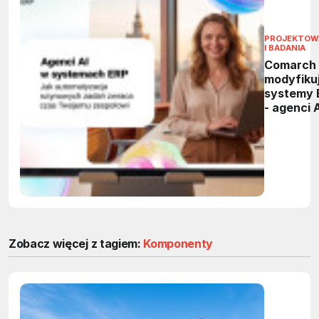
PROJEKTOW
I BADANIA
Comarch
modyfiku
systemy 
- agenci 
przejmą
powtarza
zadania 
firmach
Zobacz więcej z tagiem:
Komponenty