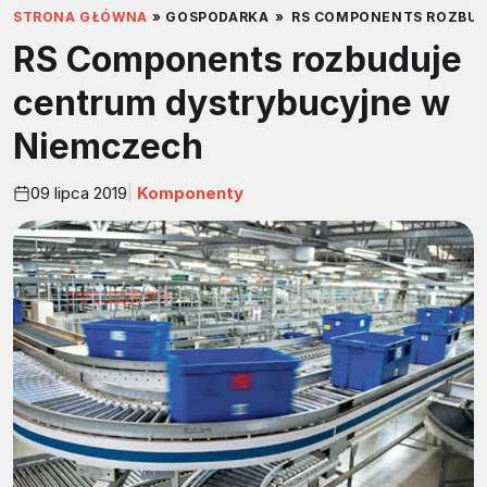
STRONA GŁÓWNA
»
GOSPODARKA
»
RS COMPONENTS ROZBUD
RS Components rozbuduje
centrum dystrybucyjne w
Niemczech
09 lipca 2019
Komponenty