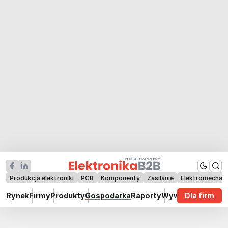
Produkcja elektroniki
PCB
Komponenty
Zasilanie
Elektromechan
Rynek
Firmy
Produkty
Gospodarka
Raporty
Wywiady
Dla firm
Technik