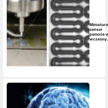
Miniatur
sensor
pomoże 
wczesny
wykrywa
tętniakó
mózgu