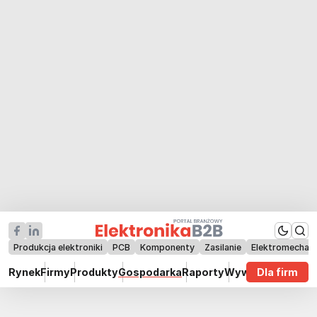
Produkcja elektroniki
PCB
Komponenty
Zasilanie
Elektromechan
Rynek
Firmy
Produkty
Gospodarka
Raporty
Wywiady
Dla firm
Technik