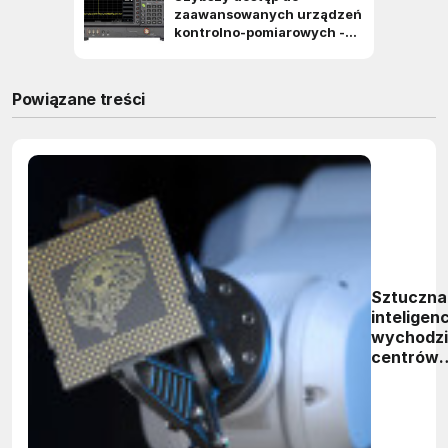
Powiązane treści
Sztuczna
inteligen
wychodzi
centrów
danych. 
neuromor
rewolucjo
obliczeni