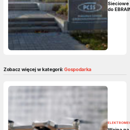
Sieciowe
do EBRAI
Zobacz więcej w kategorii:
Gospodarka
ELEKTROME
Wojna na