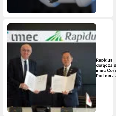
brzegow
Rapidus
dołącza 
imec Cor
Partner
Program 
celu
rozwoju
technolog
2 nm