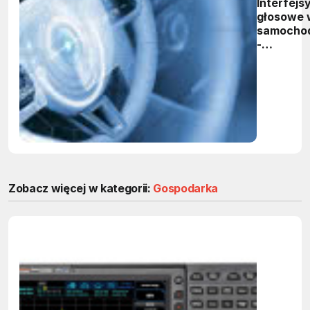
Interfejs
głosowe 
samocho
-
rzeczywi
czy nadal
odległa
przyszło
Zobacz więcej w kategorii:
Gospodarka