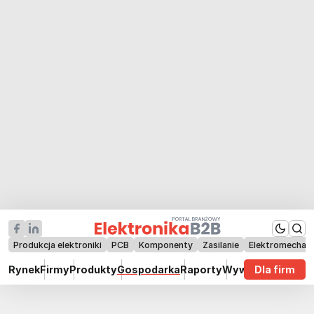
Produkcja elektroniki
PCB
Komponenty
Zasilanie
Elektromechan
Rynek
Firmy
Produkty
Gospodarka
Raporty
Wywiady
Dla firm
Technik