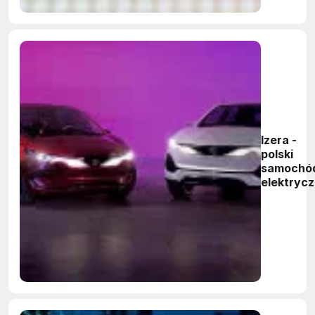
Izera -
polski
samochó
elektryc
z szansą 
sukces