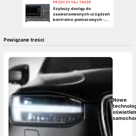
Powiązane treści
Nowe
technolo
oświetlen
samocho