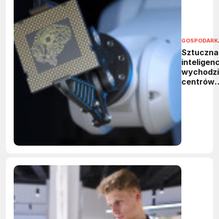
GOSPODARK
Sztuczna
inteligen
wychodzi
centrów
danych. 
neuromor
rewolucjo
obliczeni
brzegow