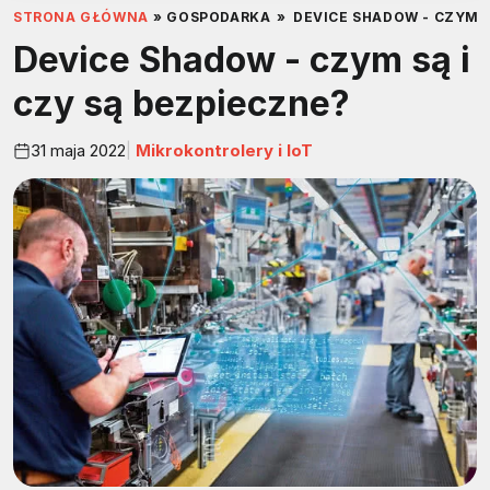
STRONA GŁÓWNA
»
GOSPODARKA
»
DEVICE SHADOW - CZYM S
Device Shadow - czym są i
czy są bezpieczne?
31 maja 2022
Mikrokontrolery i IoT