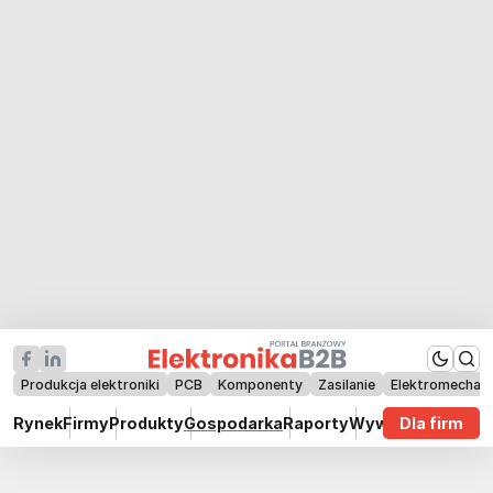
Produkcja elektroniki
PCB
Komponenty
Zasilanie
Elektromechan
Rynek
Firmy
Produkty
Gospodarka
Raporty
Wywiady
Dla firm
Technik