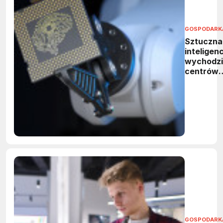
GOSPODARK
Sztuczna
inteligen
wychodzi
centrów
danych. 
neuromor
rewolucjo
obliczeni
brzegow
GOSPODARK