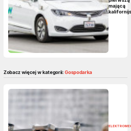
mającą
kalifornij
zgodę na
autonomi
samocho
bez kier
kabinie
Zobacz więcej w kategorii:
Gospodarka
ELEKTROME