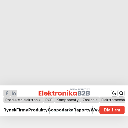
Produkcja elektroniki
PCB
Komponenty
Zasilanie
Elektromechan
Rynek
Firmy
Produkty
Gospodarka
Raporty
Wywiady
Dla firm
Technik