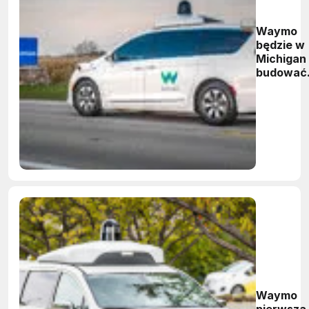
Waymo
będzie w
Michigan
budować
pojazdy
autonomi
Waymo
pierwszą