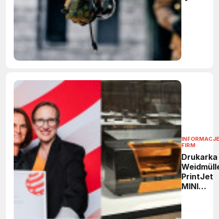
dronów
INFORMACJE
FIRM
Drukarka
Weidmüll
PrintJet
MINI
nagrodzo
Red Dot
Design