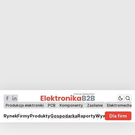
Produkcja elektroniki
PCB
Komponenty
Zasilanie
Elektromechan
Rynek
Firmy
Produkty
Gospodarka
Raporty
Wywiady
Dla firm
Technik