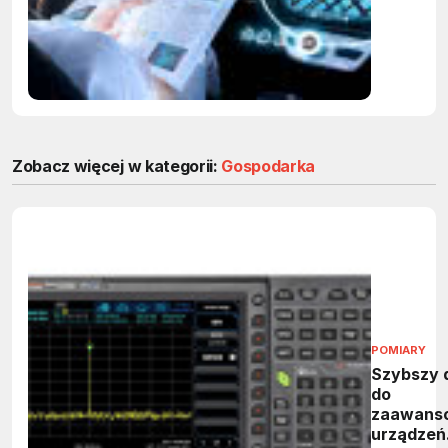
Zobacz więcej w kategorii:
Gospodarka
POMIARY
Szybszy 
do
zaawans
urządzeń