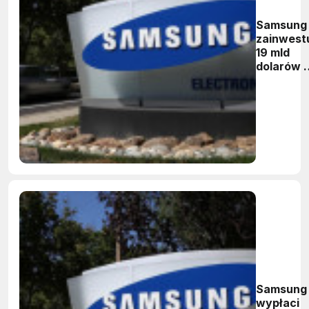
Samsung
zainwest
19 mld
dolarów 
fabryki
Samsung
wypłaci