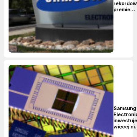
rekordo
premie
swoim
partnero
bizneso
Samsung
Electroni
inwestuj
więcej ni
Intel i