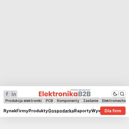
Produkcja elektroniki
PCB
Komponenty
Zasilanie
Elektromechan
Rynek
Firmy
Produkty
Gospodarka
Raporty
Wywiady
Dla firm
Technik