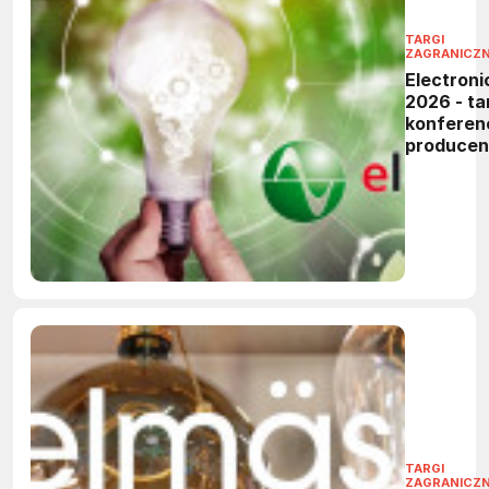
TARGI
ZAGRANICZ
Electroni
2026 - tar
konferen
produce
elektronik
TARGI
ZAGRANICZ