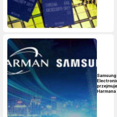
TSMC
razem
wzięte
Samsung
Electroni
przejmuj
Harmana