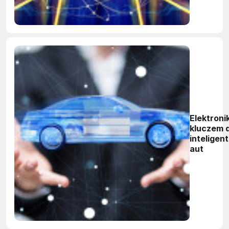
Elektroni
kluczem 
inteligen
aut