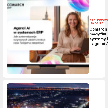
PROJEKTOW
I BADANIA
Comarch
modyfiku
systemy 
- agenci 
przejmą
powtarza
zadania 
firmach