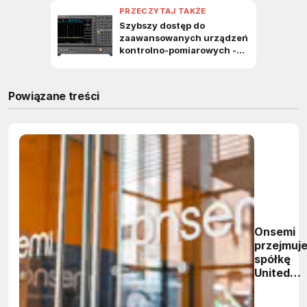
Powiązane treści
Onsemi
przejmuj
spółkę
United
Silicon
Carbide