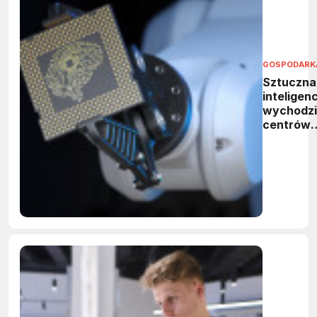
GOSPODARK
Sztuczna
inteligen
wychodzi
centrów
danych. 
neuromor
rewolucjo
obliczeni
brzegow