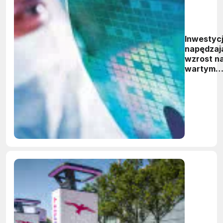
Inwestyc
napędzaj
wzrost n
wartym
wiele
miliardów
dolarów
rynku SiC