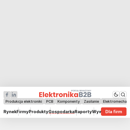
Produkcja elektroniki
PCB
Komponenty
Zasilanie
Elektromechan
Rynek
Firmy
Produkty
Gospodarka
Raporty
Wywiady
Dla firm
Technik