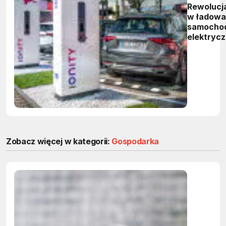
Rewolucj
w ładowa
samocho
elektryc
Zobacz więcej w kategorii:
Gospodarka