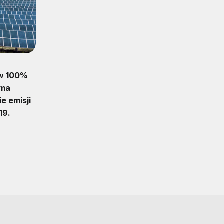
ż w 100%
rma
e emisji
19.