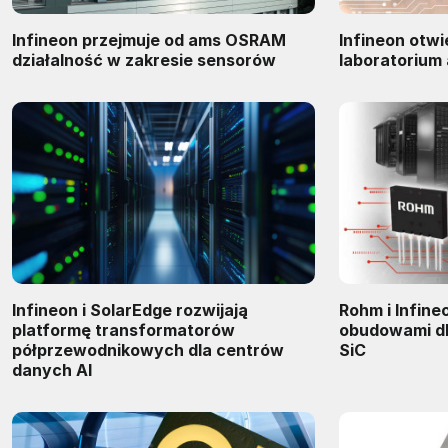
Infineon przejmuje od ams OSRAM
Infineon otwi
działalność w zakresie sensorów
laboratorium 
Infineon i SolarEdge rozwijają
Rohm i Infine
platformę transformatorów
obudowami dl
półprzewodnikowych dla centrów
SiC
danych AI