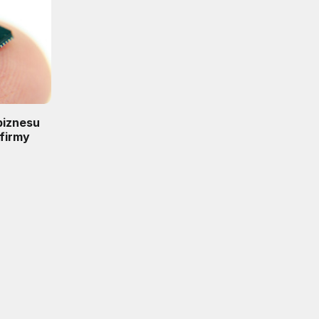
 biznesu
firmy