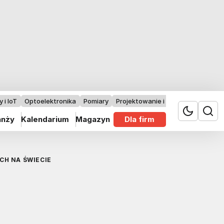
 i IoT
Optoelektronika
Pomiary
Projektowanie i badania
anży
Kalendarium
Magazyn
Dla firm
CH NA ŚWIECIE