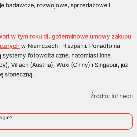
acje badawcze, rozwojowe, sprzedażowe i
awarł w tym roku długoterminowe umowy zakupu
ecznych
w Niemczech i Hiszpanii. Ponadto na
ą systemy fotowoltaiczne, natomiast inne
), Villach (Austria), Wuxi (Chiny) i Singapur, już
ę słoneczną.
Źródło:
Infineon
oogle?