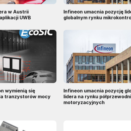
era w Austrii
Infineon umacnia pozycję lid
aplikacji UWB
globalnym rynku mikrokontr
on wymienią się
Infineon umacnia pozycję gl
a tranzystorów mocy
lidera na rynku półprzewod
motoryzacyjnych