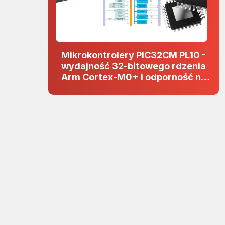
Mikrokontrolery PIC32CM PL10 -
wydajność 32-bitowego rdzenia
Arm Cortex-M0+ i odporność na
zakłócenia w projektach 5 V