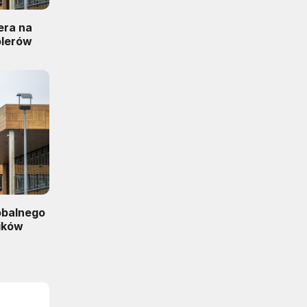
era na
olerów
obalnego
ników