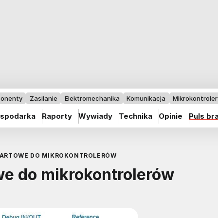
onenty
Zasilanie
Elektromechanika
Komunikacja
Mikrokontrolery
spodarka
Raporty
Wywiady
Technika
Opinie
Puls br
STARTOWE DO MIKROKONTROLERÓW
we do mikrokontrolerów