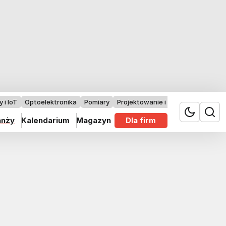
 i IoT
Optoelektronika
Pomiary
Projektowanie i badania
anży
Kalendarium
Magazyn
Dla firm