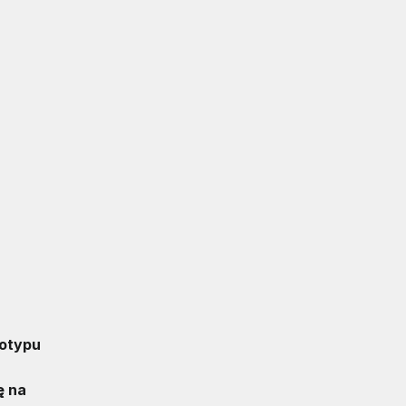
totypu
ę na