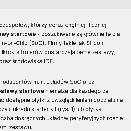
zespołów, którzy coraz chętniej i liczniej
awy startowe
- poszukiwane są głównie te dla
-on-Chip (SoC). Firmy takie jak Silicon
mikrokontrolerów dostarczają pełne zestawy,
 oraz środowiska IDE.
 producentów m.in. układów SoC oraz
estawy startowe
niemalże dla każdego ze
o dostępne płytki z uwzględnieniem podziału na
ju układu starter kit (rys. 1) lub płytka
liczba dostępnych układów peryferyjnych rośnie
ami zestawu.