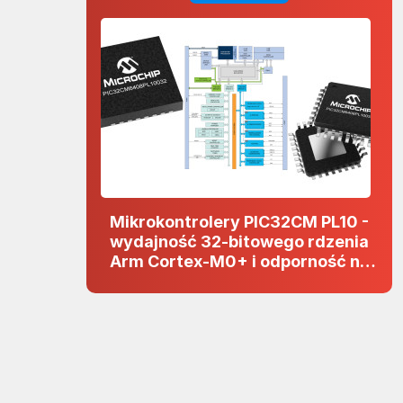
Mikrokontrolery PIC32CM PL10 -
wydajność 32-bitowego rdzenia
Arm Cortex-M0+ i odporność na
zakłócenia w projektach 5 V