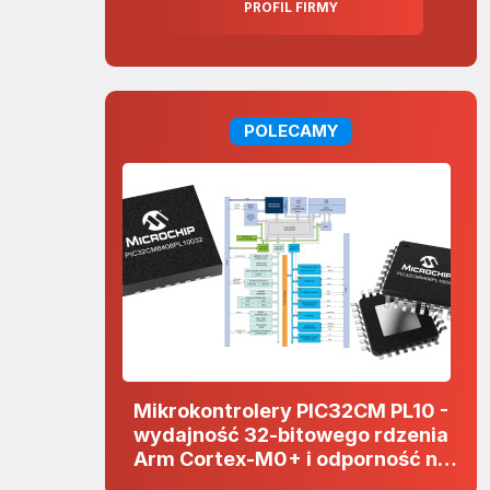
PROFIL FIRMY
POLECAMY
Mikrokontrolery PIC32CM PL10 -
wydajność 32-bitowego rdzenia
Arm Cortex-M0+ i odporność na
zakłócenia w projektach 5 V