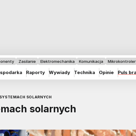
onenty
Zasilanie
Elektromechanika
Komunikacja
Mikrokontrolery
spodarka
Raporty
Wywiady
Technika
Opinie
Puls br
 SYSTEMACH SOLARNYCH
emach solarnych