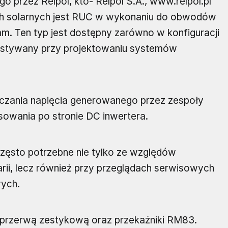
 przez Relpol, któ- Relpol S.A., www.relpol.pl
h solarnych jest RUC w wykonaniu do obwodów
. Ten typ jest dostępny zarówno w konfiguracji
zystywany przy projektowaniu systemów
ączania napięcia generowanego przez zespoły
sowania po stronie DC inwertera.
często potrzebne nie tylko ze względów
rii, lecz również przy przeglądach serwisowych
wych.
 przerwą zestykową oraz przekaźniki RM83.