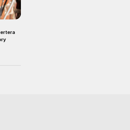
wertera
ory
z