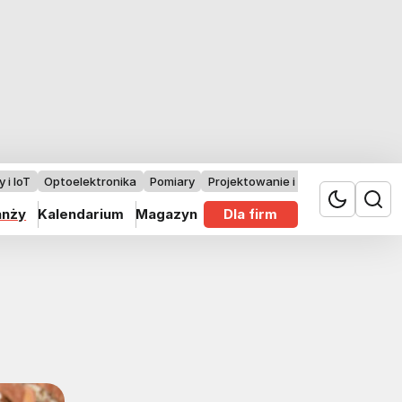
 i IoT
Optoelektronika
Pomiary
Projektowanie i badania
anży
Kalendarium
Magazyn
Dla firm