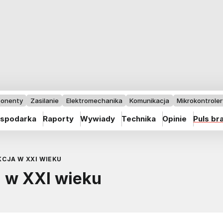
onenty
Zasilanie
Elektromechanika
Komunikacja
Mikrokontrolery
spodarka
Raporty
Wywiady
Technika
Opinie
Puls br
KCJA W XXI WIEKU
a w XXI wieku