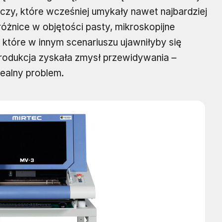
czy, które wcześniej umykały nawet najbardziej
żnice w objętości pasty, mikroskopijne
które w innym scenariuszu ujawniłyby się
 produkcja zyskała zmysł przewidywania –
realny problem.