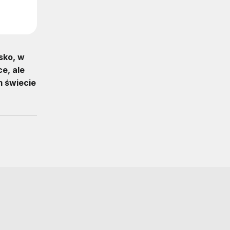
sko, w
e, ale
m świecie