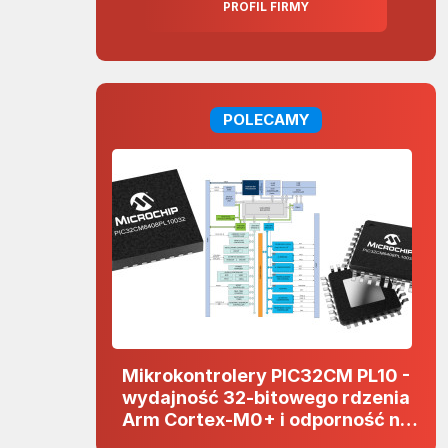
PROFIL FIRMY
POLECAMY
Mikrokontrolery PIC32CM PL10 -
wydajność 32-bitowego rdzenia
Arm Cortex-M0+ i odporność na
zakłócenia w projektach 5 V