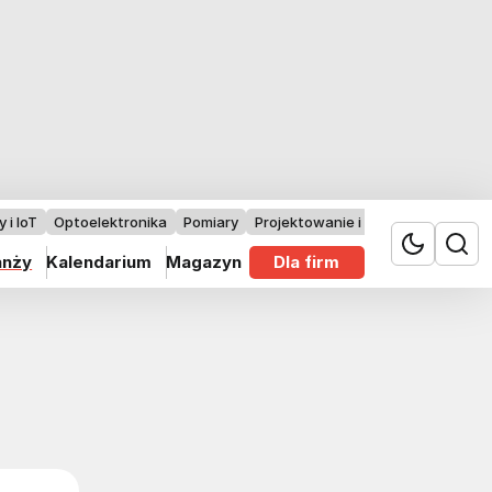
 i IoT
Optoelektronika
Pomiary
Projektowanie i badania
anży
Kalendarium
Magazyn
Dla firm