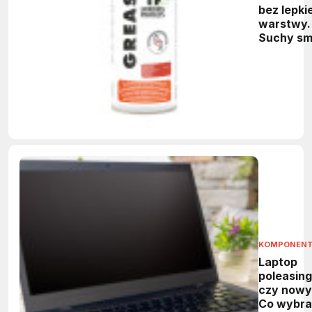
bez lepkie
warstwy.
Suchy sm
PTFE do
maszyn
KOMPONEN
Laptop
poleasin
czy nowy
Co wybra