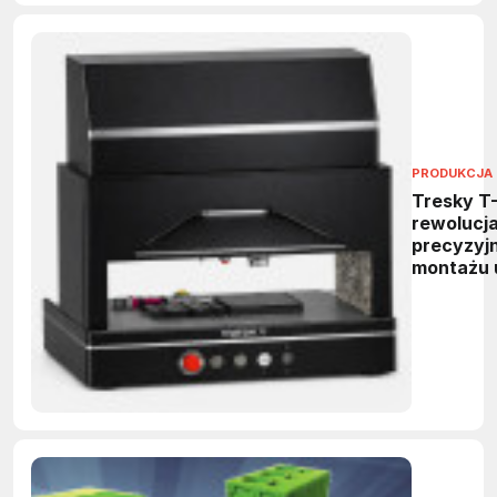
PRODUKCJA 
Tresky T
rewolucj
precyzyj
montażu 
mikroele
i fotoniki