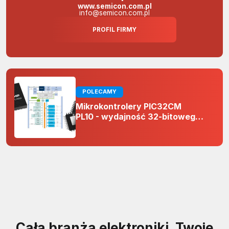
www.semicon.com.pl
info@semicon.com.pl
PROFIL FIRMY
POLECAMY
Mikrokontrolery PIC32CM
PL10 - wydajność 32-bitowego
rdzenia Arm Cortex-M0+ i
odporność na zakłócenia w
projektach 5 V
Cała branża elektroniki. Twoje