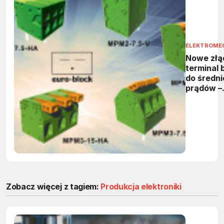
ELEKTROME
Nowe złą
terminal 
do średni
prądów –
przegląd 
MPM2 i 
marki eur
block
Zobacz więcej z tagiem:
Produkcja elektroniki