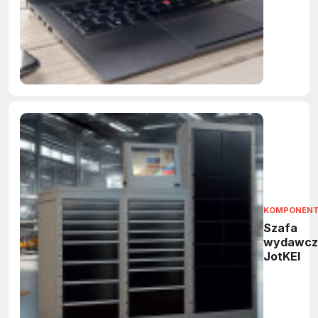
budżecie
1000–150
zł?
KOMPONEN
Szafa
wydawcz
JotKEl