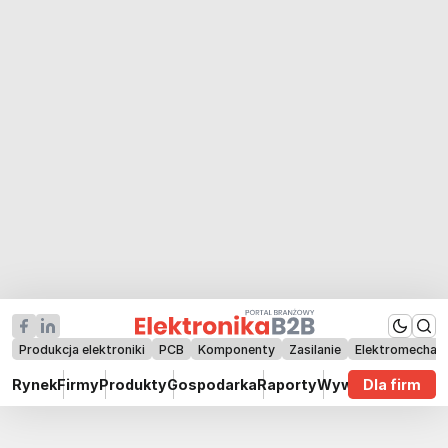
Produkcja elektroniki
PCB
Komponenty
Zasilanie
Elektromechan
Rynek
Firmy
Produkty
Gospodarka
Raporty
Wywiady
Dla firm
Technik