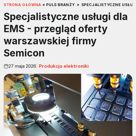
STRONA GŁÓWNA
»
PULS BRANŻY
»
SPECJALISTYCZNE USŁUG
Specjalistyczne usługi dla
EMS - przegląd oferty
warszawskiej firmy
Semicon
27 maja 2026
Produkcja elektroniki