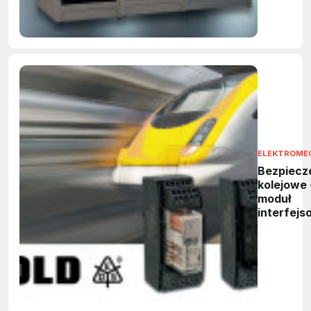
ELEKTROME
Bezpiecz
kolejowe 
moduł
interfejs
3094N fi
DOLD