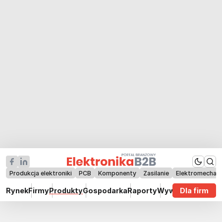
Produkcja elektroniki
PCB
Komponenty
Zasilanie
Elektromechan
Rynek
Firmy
Produkty
Gospodarka
Raporty
Wywiady
Dla firm
Technik