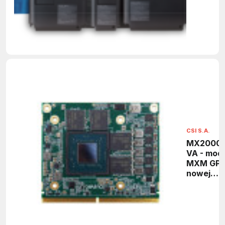
FRN-G2)
CSI S.A.
MX2000A
VA - mod
MXM GP
nowej
generacji
architekt
NVIDIA