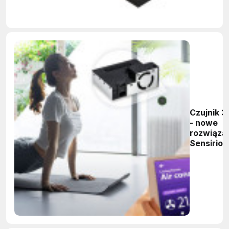
Czujnik 3
- nowe
rozwiąza
Sensirion
do pomia
jakości
powietrz