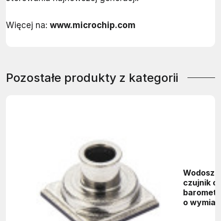
Więcej na:
www.microchip.com
Pozostałe produkty z kategorii
Wodoszc
czujnik c
barometr
o wymiar
x 3,0 x 2