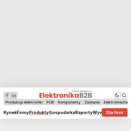
Produkcja elektroniki
PCB
Komponenty
Zasilanie
Elektromechan
Rynek
Firmy
Produkty
Gospodarka
Raporty
Wywiady
Dla firm
Technik