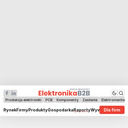
Produkcja elektroniki
PCB
Komponenty
Zasilanie
Elektromechan
Rynek
Firmy
Produkty
Gospodarka
Raporty
Wywiady
Dla firm
Technik