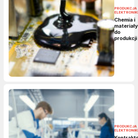
PRODUKCJA
ELEKTRONIK
Chemia i
materiały
do
produkcji
PRODUKCJA
ELEKTRONIK
Kontrakt