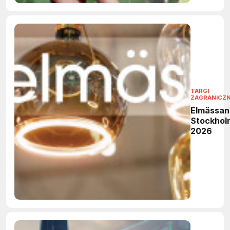
TARGI
ZAGRANICZ
Elmässan
Stockhol
2026