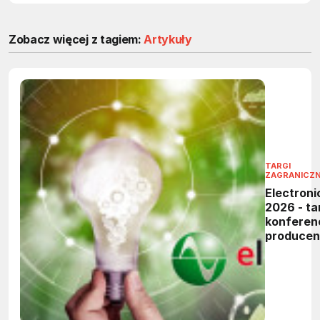
Zobacz więcej z tagiem:
Artykuły
TARGI
ZAGRANICZ
Electroni
2026 - tar
konferen
produce
elektronik