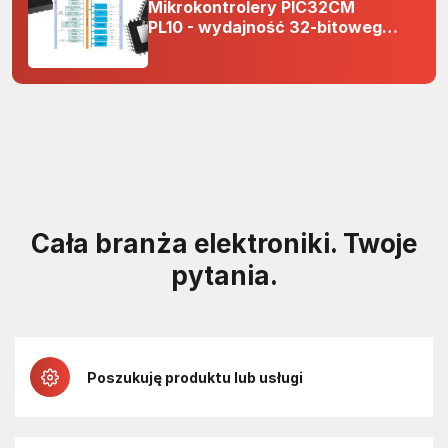
Mikrokontrolery PIC32CM
PL10 - wydajność 32-bitowego
rdzenia Arm Cortex-M0+ i
odporność na zakłócenia w
projektach 5 V
Cała branża elektroniki. Twoje
pytania.
Poszukuję produktu lub usługi