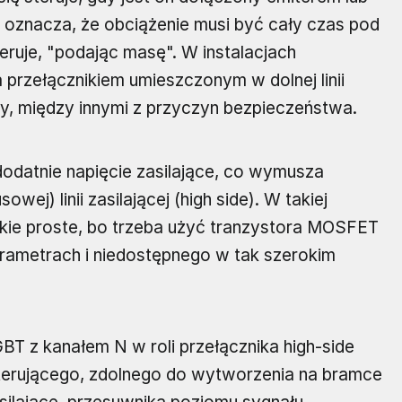
 oznacza, że obciążenie musi być cały czas pod
eruje, "podając masę". W instalacjach
przełącznikiem umieszczonym w dolnej linii
any, między innymi z przyczyn bezpieczeństwa.
dodatnie napięcie zasilające, co wymusza
wej) linii zasilającej (high side). W takiej
 takie proste, bo trzeba użyć tranzystora MOSFET
arametrach i niedostępnego w tak szerokim
GBT z kanałem N w roli przełącznika high-side
terującego, zdolnego do wytworzenia na bramce