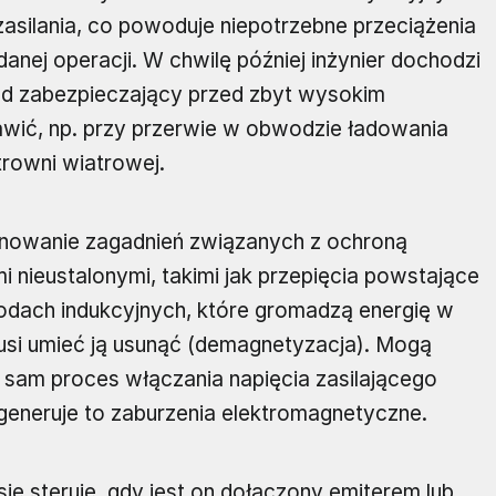
zasilania, co powoduje niepotrzebne przeciążenia
anej operacji. W chwilę później inżynier dochodzi
ód zabezpieczający przed zbyt wysokim
jawić, np. przy przerwie w obwodzie ładowania
trowni wiatrowej.
panowanie zagadnień związanych z ochroną
 nieustalonymi, takimi jak przepięcia powstające
odach indukcyjnych, które gromadzą energię w
usi umieć ją usunąć (demagnetyzacja). Mogą
y sam proces włączania napięcia zasilającego
generuje to zaburzenia elektromagnetyczne.
ę steruje, gdy jest on dołączony emiterem lub