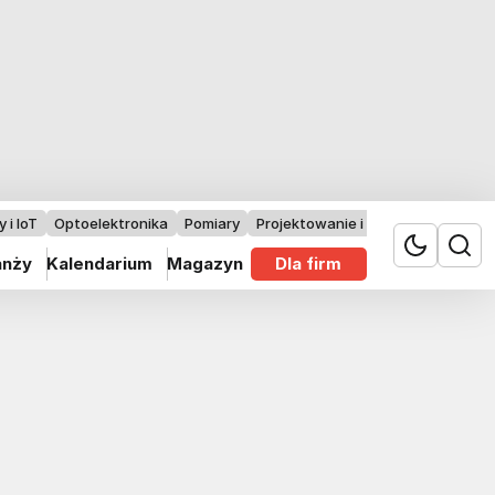
 i IoT
Optoelektronika
Pomiary
Projektowanie i badania
anży
Kalendarium
Magazyn
Dla firm