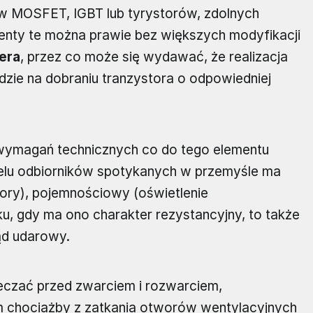
ów MOSFET, IGBT lub tyrystorów, zdolnych
enty te można prawie bez większych modyfikacji
era
, przez co może się wydawać, że realizacja
zie na dobraniu tranzystora o odpowiedniej
ta wymagań technicznych co do tego elementu
ielu odbiorników spotykanych w przemyśle ma
awory), pojemnościowy (oświetlenie
, gdy ma ono charakter rezystancyjny, to także
rąd udarowy.
eczać przed zwarciem i rozwarciem,
 chociażby z zatkania otworów wentylacyjnych