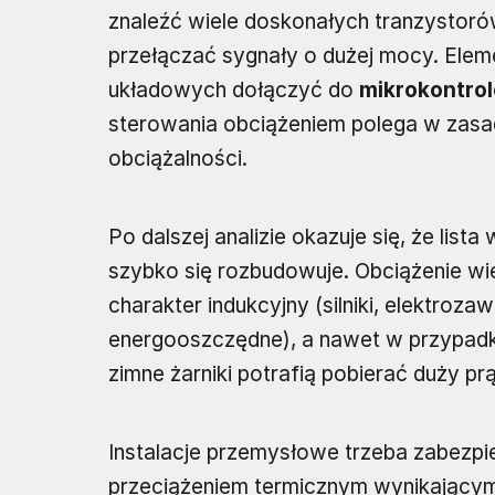
znaleźć wiele doskonałych tranzystor
przełączać sygnały o dużej mocy. Elem
układowych dołączyć do
mikrokontrol
sterowania obciążeniem polega w zasad
obciążalności.
Po dalszej analizie okazuje się, że lis
szybko się rozbudowuje. Obciążenie w
charakter indukcyjny (silniki, elektroz
energooszczędne), a nawet w przypadku
zimne żarniki potrafią pobierać duży p
Instalacje przemysłowe trzeba zabezpi
przeciążeniem termicznym wynikającym