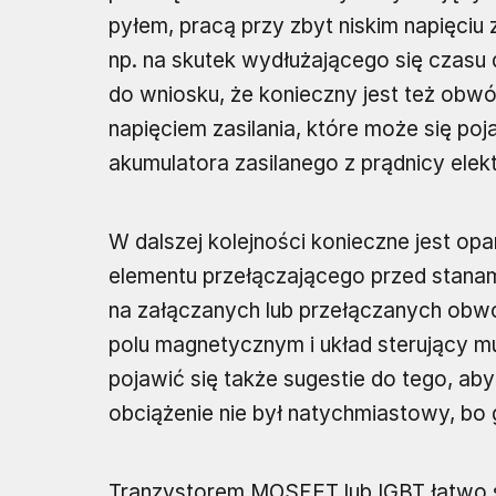
pyłem, pracą przy zbyt niskim napięciu 
np. na skutek wydłużającego się czasu d
do wniosku, że konieczny jest też obw
napięciem zasilania, które może się po
akumulatora zasilanego z prądnicy elek
W dalszej kolejności konieczne jest o
elementu przełączającego przed stanami
na załączanych lub przełączanych obw
polu magnetycznym i układ sterujący m
pojawić się także sugestie do tego, ab
obciążenie nie był natychmiastowy, bo 
Tranzystorem MOSFET lub IGBT łatwo si