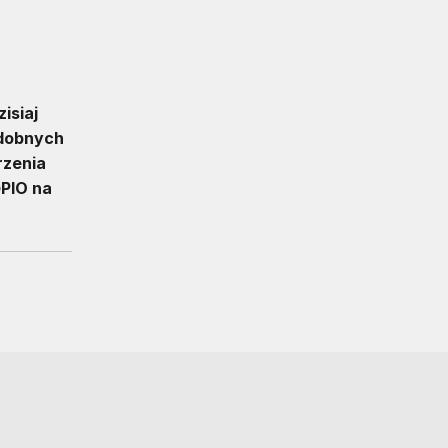
isiaj
odobnych
rzenia
PIO na