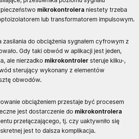
silające, przesuwnika poziomu sygnału
ezpieczeństwo
mikrokontrolera
niestety trzeba
optoizolatorem lub transformatorem impulsowym.
ia zasilania do obciążenia sygnałem cyfrowym z
owało. Gdy taki obwód w aplikacji jest jeden,
a, ale nierzadko
mikrokontroler
steruje kilku-,
obwód sterujący wykonany z elementów
esztę obwodów.
erowanie obciążeniem przestaje być procesem
ieczne jest dostarczenie do
mikrokontrolera
entu przełączającego, tj. czy uaktywniło się
yskretnej jest to dalsza komplikacja.