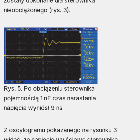
zostały dokonane dla sterownika
nieobciążonego (rys. 3).
Rys. 5. Po obciążeniu sterownika
pojemnością 1 nF czas narastania
napięcia wyniósł 9 ns
Z oscylogramu pokazanego na rysunku 3
widać, że napięcie wyjściowe sterownika