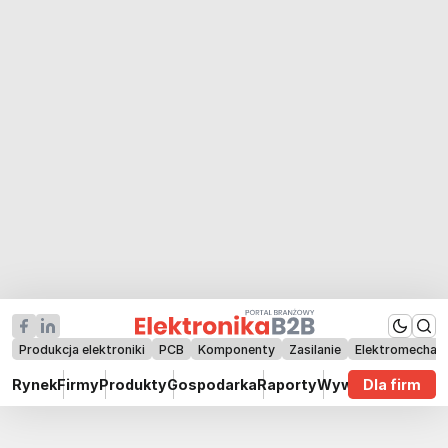
Produkcja elektroniki
PCB
Komponenty
Zasilanie
Elektromechan
Rynek
Firmy
Produkty
Gospodarka
Raporty
Wywiady
Dla firm
Technik