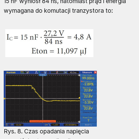
15 nF wyniósł 84 ns, natomiast prąd i energia
wymagana do komutacji tranzystora to:
Rys. 8. Czas opadania napięcia