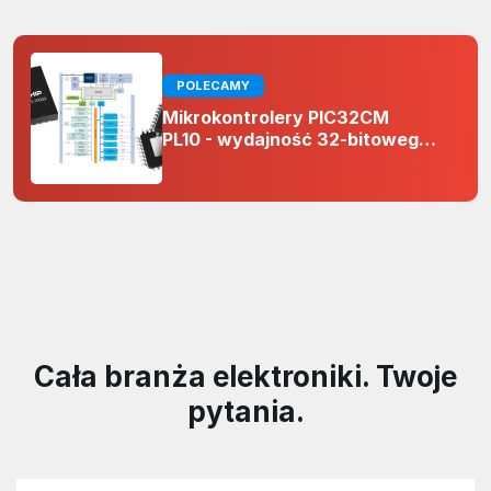
POLECAMY
Mikrokontrolery PIC32CM
PL10 - wydajność 32-bitowego
rdzenia Arm Cortex-M0+ i
odporność na zakłócenia w
projektach 5 V
Cała branża elektroniki. Twoje
pytania.