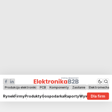
Produkcja elektroniki
PCB
Komponenty
Zasilanie
Elektromechan
Rynek
Firmy
Produkty
Gospodarka
Raporty
Wywiady
Dla firm
Technik