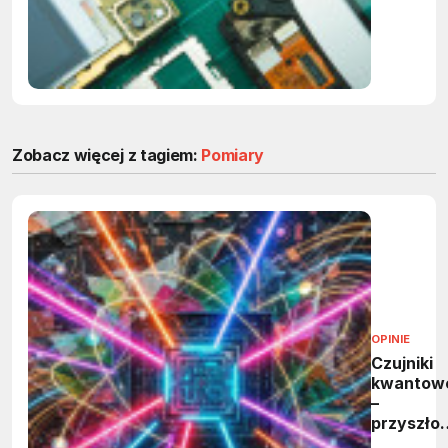
Zobacz więcej z tagiem:
Pomiary
OPINIE
Czujniki
kwantow
–
przyszło
metrologi