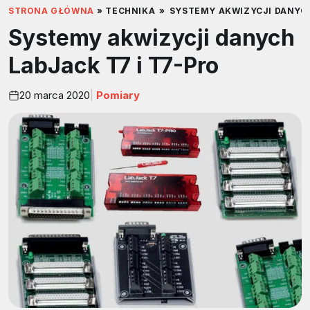
STRONA GŁÓWNA
»
TECHNIKA
»
SYSTEMY AKWIZYCJI DANYCH
Systemy akwizycji danych
LabJack T7 i T7-Pro
20 marca 2020
Pomiary