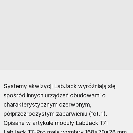
Systemy akwizycji LabJack wyróżniają się
spośród innych urządzeń obudowami o
charakterystycznym czerwonym,
półprzezroczystym zabarwieniu (fot. 1).
Opisane w artykule moduły LabJack T7 i
LabJack T7-Pro mają wymiary 168×70×28 mm.