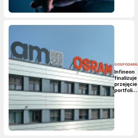
GOSPODARK
Infineon
finalizuje
przejęcie
portfolio
sensoró
od ams
OSRAM