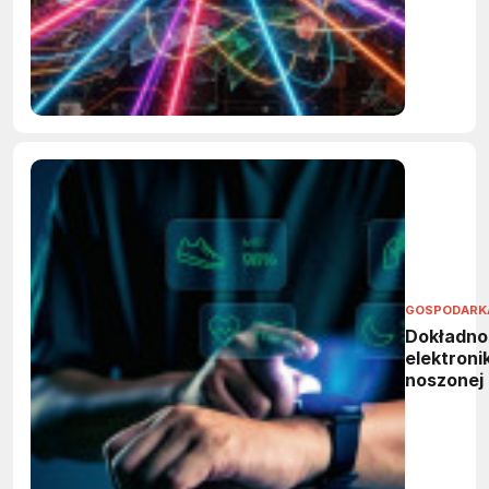
GOSPODARK
Dokładno
elektronik
noszonej