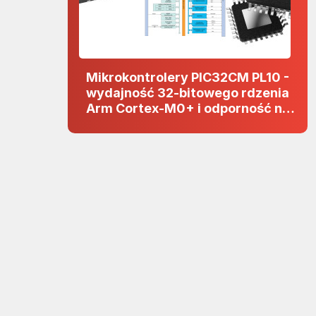
Mikrokontrolery PIC32CM PL10 -
wydajność 32-bitowego rdzenia
Arm Cortex-M0+ i odporność na
zakłócenia w projektach 5 V