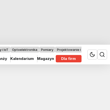
 i IoT
Optoelektronika
Pomiary
Projektowanie i badania
anży
Kalendarium
Magazyn
Dla firm