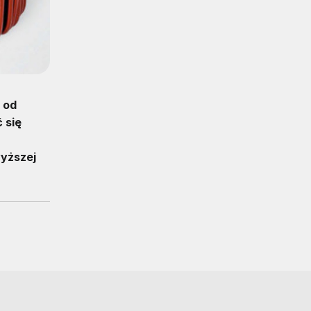
 od
 się
wyższej