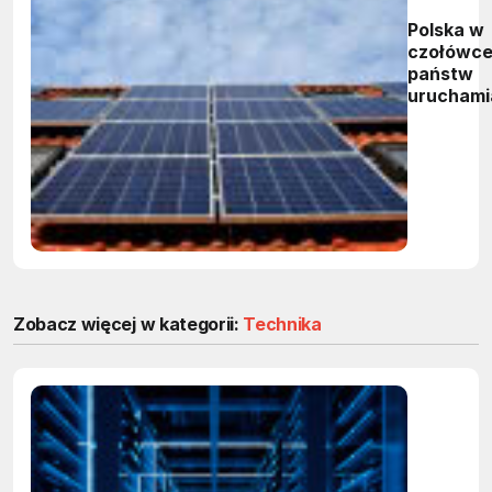
Polska w
czołówc
państw
uruchami
instalacj
fotowolt
Zobacz więcej w kategorii:
Technika