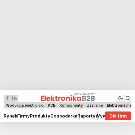
Produkcja elektroniki
PCB
Komponenty
Zasilanie
Elektromechan
Rynek
Firmy
Produkty
Gospodarka
Raporty
Wywiady
Dla firm
Technik