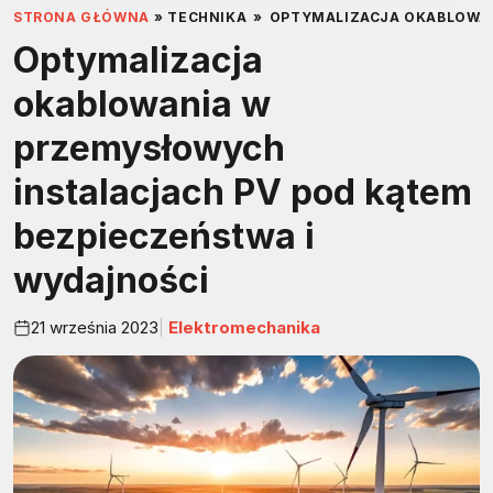
STRONA GŁÓWNA
»
TECHNIKA
»
OPTYMALIZACJA OKABLOWAN
Optymalizacja
okablowania w
przemysłowych
instalacjach PV pod kątem
bezpieczeństwa i
wydajności
21 września 2023
Elektromechanika