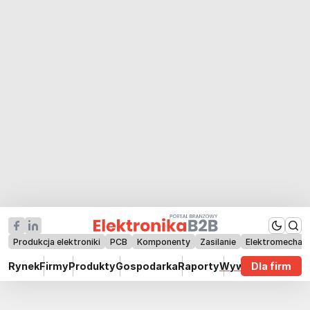
Produkcja elektroniki
PCB
Komponenty
Zasilanie
Elektromechan
Rynek
Firmy
Produkty
Gospodarka
Raporty
Wywiady
Dla firm
Technik