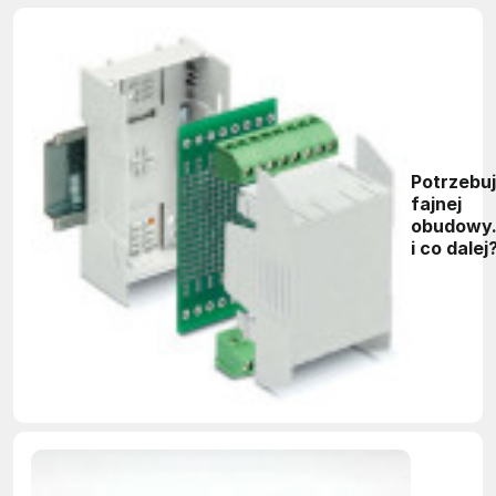
Potrzebu
fajnej
obudowy.
i co dalej