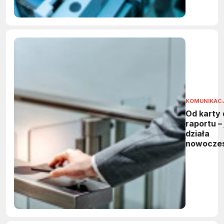
KOMUNIKAC
Od karty 
raportu – 
działa
nowocze
system
kontroli
dostępu?