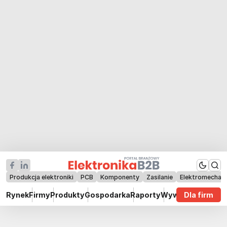
Produkcja elektroniki
PCB
Komponenty
Zasilanie
Elektromechan
Rynek
Firmy
Produkty
Gospodarka
Raporty
Wywiady
Dla firm
Technik