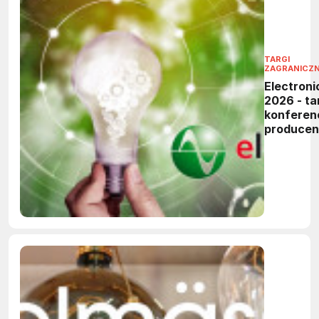
TARGI
ZAGRANICZ
Electroni
2026 - tar
konferen
produce
elektronik