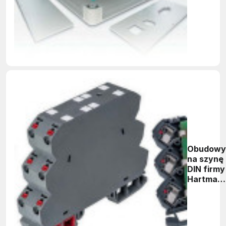
obudów 
prototyp
jednostk
aplikacji
Obudowy
na szynę
DIN firmy
Hartman
Codier -
seria IN