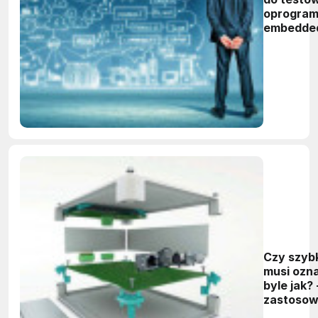
oprogra
embedde
Czy szyb
musi ozn
byle jak? 
zastosow
uniwersa