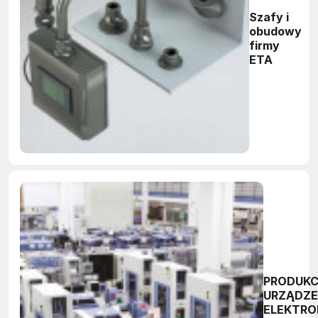
Szafy i
obudowy
firmy
ETA
PRODUK
URZĄDZ
ELEKTRO