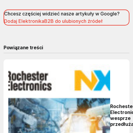
Chcesz częściej widzieć nasze artykuły w Google?
Dodaj ElektronikaB2B do ulubionych źródeł
Powiązane treści
Rocheste
Electroni
wesprze
przedłuż
cyklu życ