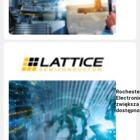
proceso
NXP
Rocheste
Electroni
zwiększa
dostępno
układów
Lattice dl
aplikacji 
długim