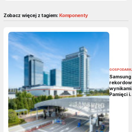
Zobacz więcej z tagiem:
Komponenty
GOSPODARK
Samsung
rekordow
wynikami
Pamięci i
HBM
napędzaj
wzrost