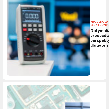
PRODUKCJA
ELEKTRONIK
Optymali
procesó
perspekt
długoter