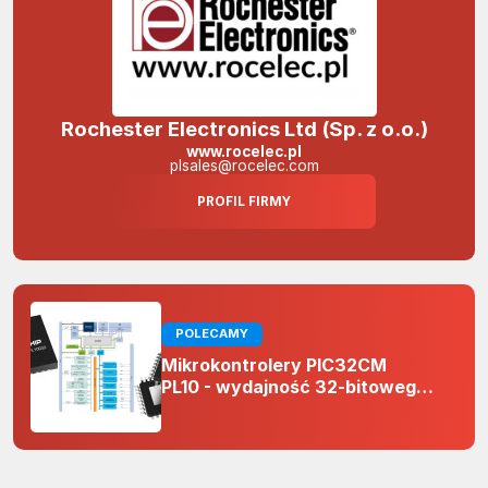
Rochester Electronics Ltd (Sp. z o.o.)
www.rocelec.pl
plsales@rocelec.com
PROFIL FIRMY
POLECAMY
Mikrokontrolery PIC32CM
PL10 - wydajność 32-bitowego
rdzenia Arm Cortex-M0+ i
odporność na zakłócenia w
projektach 5 V