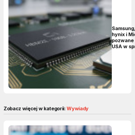
Samsung,
hynix i M
pozwane
USA w sp
domniem
ogranicz
podaży 
Zobacz więcej w kategorii:
Wywiady