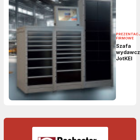
PREZENTAC
FIRMOWE
Szafa
wydawcz
JotKEl