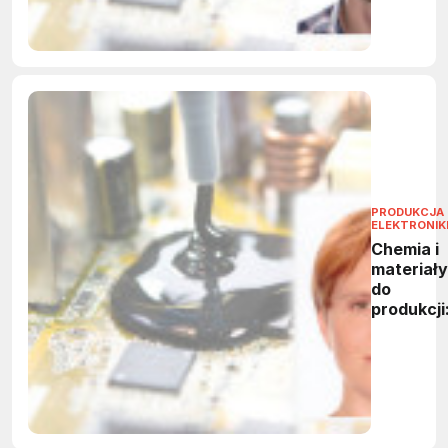
BLeletron
PRODUKCJA
ELEKTRONIK
Chemia i
materiały
do
produkcji
miniwywi
- Barbara
Ligenza,
właścicie
firmy
BLelektro