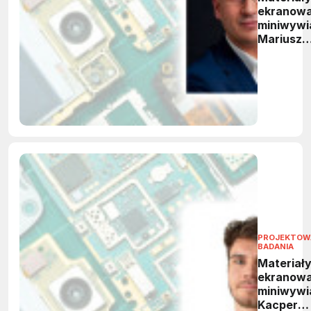
ekranowa
miniwywi
Mariusz
Piękoś,
ARIZO
PROJEKTOWA
BADANIA
Materiały
ekranowa
miniwywi
Kacper