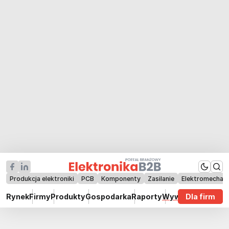
Produkcja elektroniki
PCB
Komponenty
Zasilanie
Elektromechan
Rynek
Firmy
Produkty
Gospodarka
Raporty
Wywiady
Dla firm
Technik