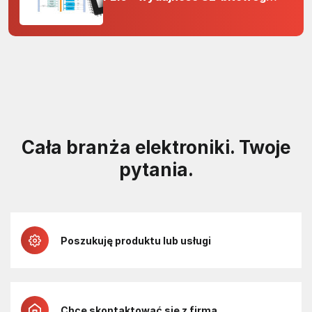
rdzenia Arm Cortex-M0+ i
odporność na zakłócenia w
projektach 5 V
Cała branża elektroniki. Twoje
pytania.
Poszukuję produktu lub usługi
Chcę skontaktować się z firmą