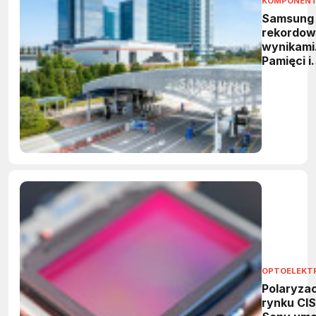
KOMPONEN
Samsung
rekordow
wynikami
Pamięci i
HBM
napędzaj
wzrost
OPTOELEKT
Polaryzac
rynku CIS