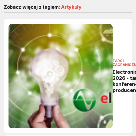
Zobacz więcej z tagiem:
Artykuły
TARGI
ZAGRANICZ
Electroni
2026 - tar
konferen
produce
elektronik