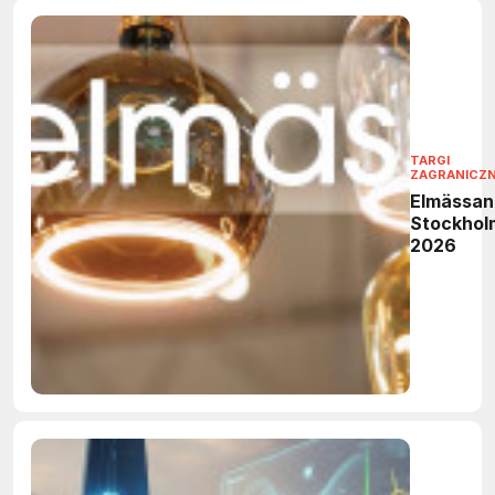
TARGI
ZAGRANICZ
Elmässan
Stockhol
2026