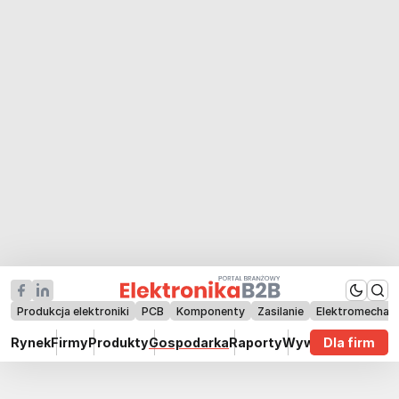
Produkcja elektroniki
PCB
Komponenty
Zasilanie
Elektromechan
Rynek
Firmy
Produkty
Gospodarka
Raporty
Wywiady
Dla firm
Technik