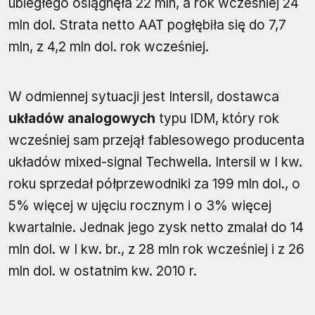
ubiegłego osiągnęła 22 mln, a rok wcześniej 24
mln dol. Strata netto AAT pogłębiła się do 7,7
mln, z 4,2 mln dol. rok wcześniej.
W odmiennej sytuacji jest Intersil, dostawca
układów analogowych
typu IDM, który rok
wcześniej sam przejął fablesowego producenta
układów mixed-signal Techwella. Intersil w I kw.
roku sprzedał półprzewodniki za 199 mln dol., o
5% więcej w ujęciu rocznym i o 3% więcej
kwartalnie. Jednak jego zysk netto zmalał do 14
mln dol. w I kw. br., z 28 mln rok wcześniej i z 26
mln dol. w ostatnim kw. 2010 r.