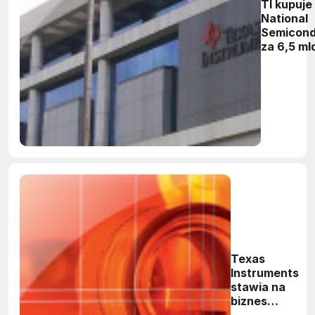
TI kupuje
National
Semicond
za 6,5 mld
Texas
Instruments
stawia na
biznes
analogowy