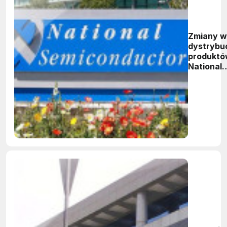
Zmiany w
dystrybuc
produkt
National
Semicond