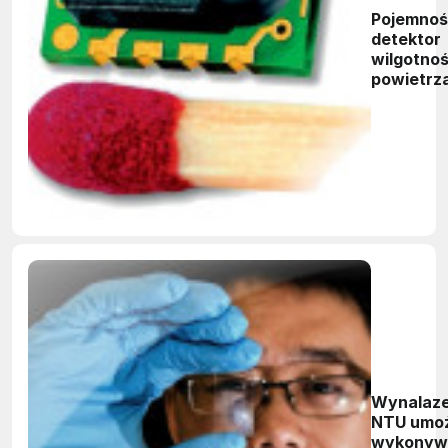
Pojemnoś
detektor
wilgotnoś
powietrz
Wynalaz
NTU umoż
wykonyw