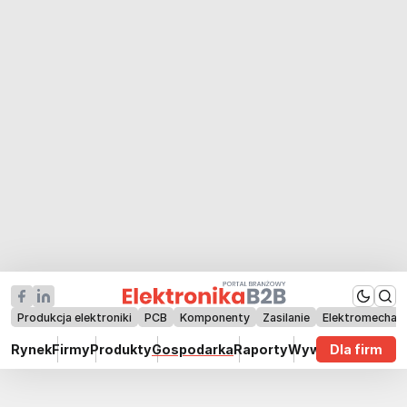
Produkcja elektroniki
PCB
Komponenty
Zasilanie
Elektromechan
Rynek
Firmy
Produkty
Gospodarka
Raporty
Wywiady
Dla firm
Technik