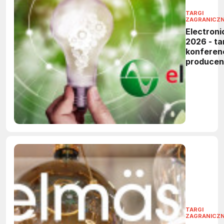
TARGI
ZAGRANICZ
Electroni
2026 - tar
konferen
produce
elektronik
TARGI
ZAGRANICZ