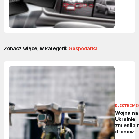
Zobacz więcej w kategorii:
Gospodarka
ELEKTROME
Wojna na
Ukrainie
zmieniła 
dronów