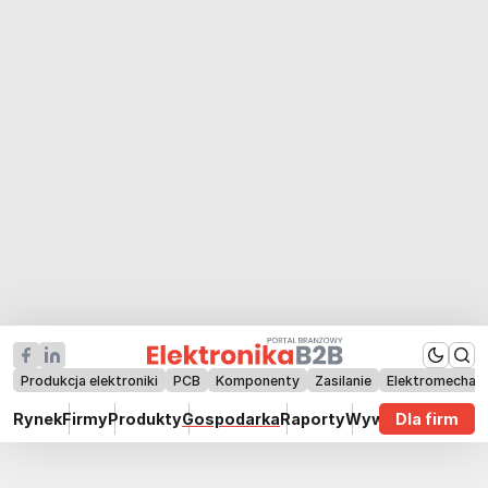
Produkcja elektroniki
PCB
Komponenty
Zasilanie
Elektromechan
Rynek
Firmy
Produkty
Gospodarka
Raporty
Wywiady
Dla firm
Technik