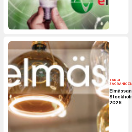
TARGI
ZAGRANICZ
Elmässan
Stockhol
2026