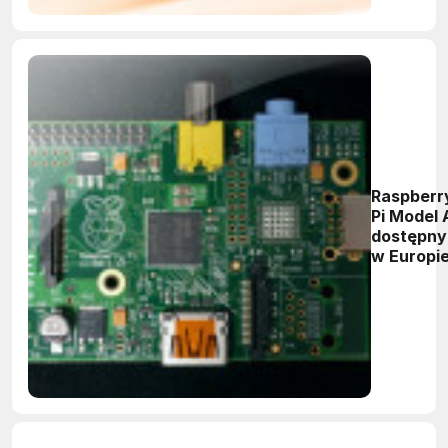
Raspberr
Pi Model 
dostępny
w Europi