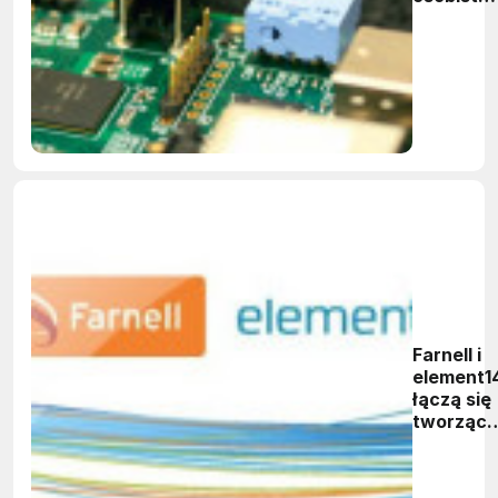
za 35
dolarów
Farnell i
element1
łączą się
tworząc
wiodącą
markę
internet