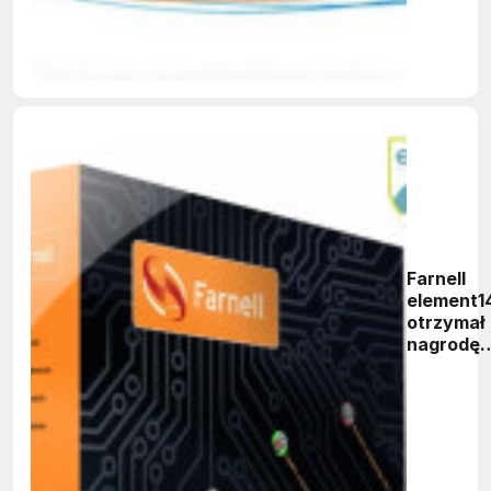
na rynku
elektronik
Farnell
element1
otrzymał
nagrodę
ECMOD
Direct
Commerc
Awards
2012 dla
najlepsz