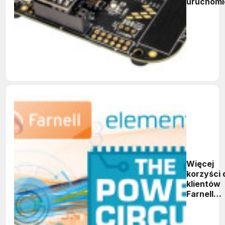
uruchomi
dla czujn
MEMS Xtr
Więcej
korzyści 
klientów
Farnell
element14
rusza
najlepszy