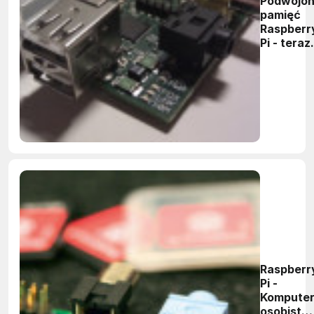
Podwojo
pamięć
Raspberr
Pi - teraz
jest 512
MB
Raspberr
Pi -
Kompute
osobisty