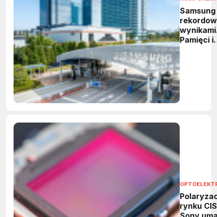
Samsung
rekordow
wynikami
Pamięci i
HBM
napędzaj
wzrost
OPTOELEKT
Polaryzac
rynku CIS
Sony uma