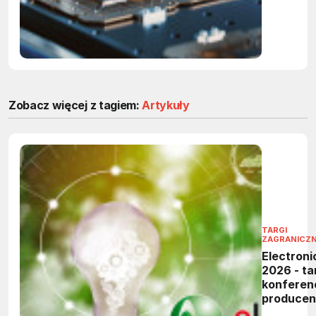
Zobacz więcej z tagiem:
Artykuły
TARGI
ZAGRANICZ
Electroni
2026 - tar
konferen
produce
elektronik