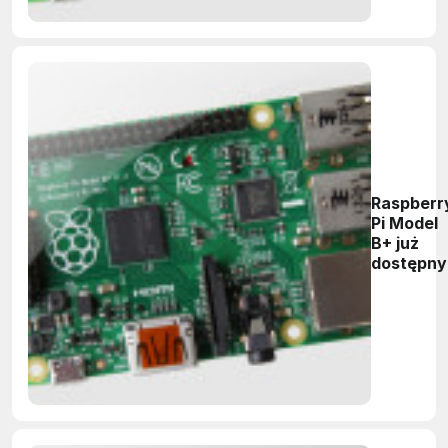
Raspberr
Pi Model
B+ już
dostępny