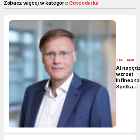
Zobacz więcej w kategorii:
Gospodarka
ZASILANIE
AI napęd
wzrost
Infineona
Spółka
podnosi
prognozę
przycho