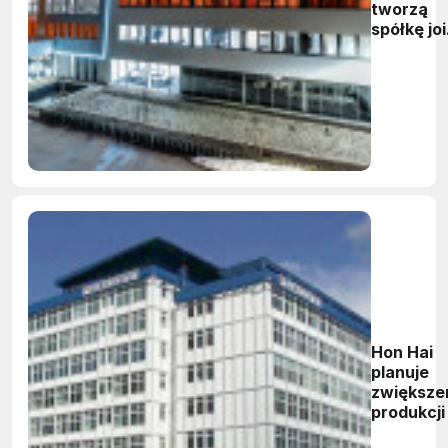
tworzą
spółkę joi
venture
Hon Hai
planuje
zwiększe
produkcji
Czechac