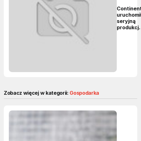
Continent
uruchomi
seryjną
produkcj
ogniw
litowo-
jonowyc
Zobacz więcej w kategorii:
Gospodarka