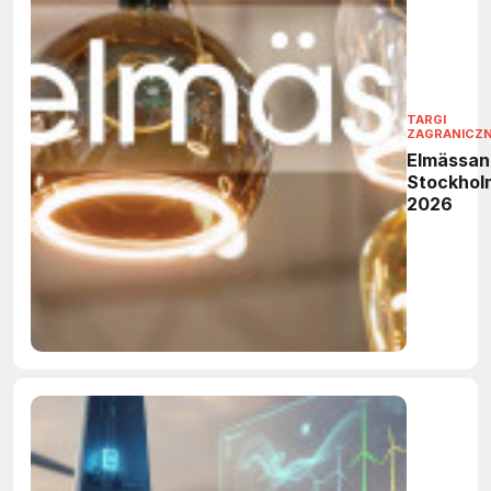
TARGI
ZAGRANICZ
Elmässan
Stockhol
2026