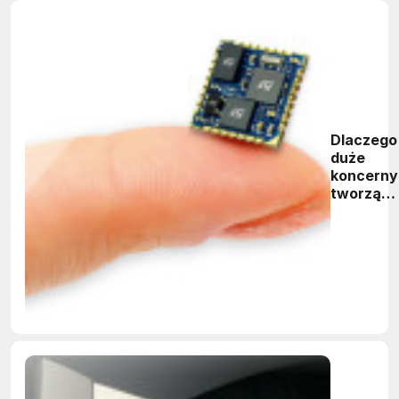
Dlaczego
duże
koncerny
tworzą
własne
czujniki?