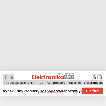
Produkcja elektroniki
PCB
Komponenty
Zasilanie
Elektromechan
Rynek
Firmy
Produkty
Gospodarka
Raporty
Wywiady
Dla firm
Technik