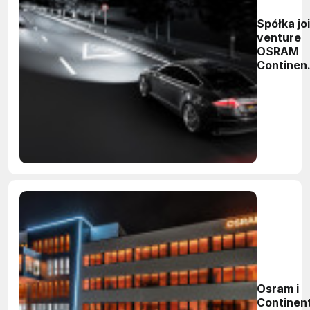
Spółka jo
venture
OSRAM
Continent
rozpoczę
działalno
Osram i
Continent