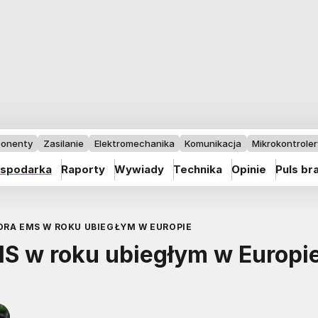
onenty
Zasilanie
Elektromechanika
Komunikacja
Mikrokontrolery
spodarka
Raporty
Wywiady
Technika
Opinie
Puls br
ORA EMS W ROKU UBIEGŁYM W EUROPIE
MS w roku ubiegłym w Europi