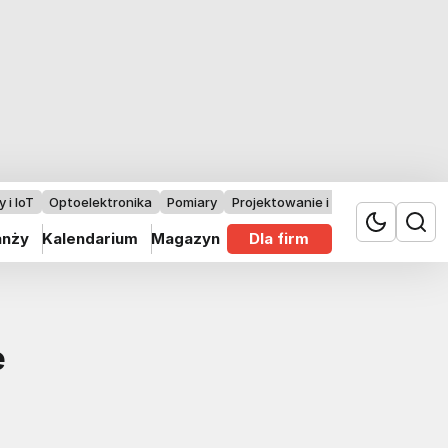
 i IoT
Optoelektronika
Pomiary
Projektowanie i badania
anży
Kalendarium
Magazyn
Dla firm
e