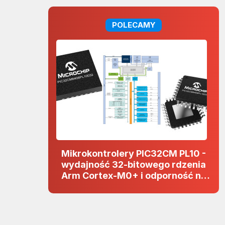
POLECAMY
Mikrokontrolery PIC32CM PL10 -
wydajność 32-bitowego rdzenia
Arm Cortex-M0+ i odporność na
zakłócenia w projektach 5 V