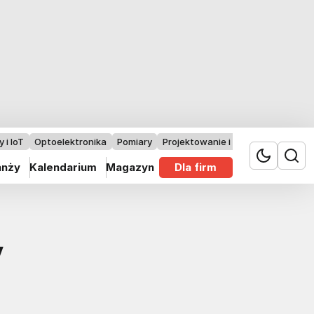
 i IoT
Optoelektronika
Pomiary
Projektowanie i badania
anży
Kalendarium
Magazyn
Dla firm
y