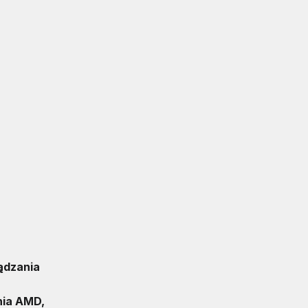
ądzania
nia AMD,