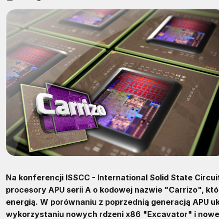
Na konferencji ISSCC - International Solid State Cir
procesory APU serii A o kodowej nazwie "Carrizo", k
energią. W porównaniu z poprzednią generacją APU uk
wykorzystaniu nowych rdzeni x86 "Excavator" i nowe