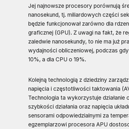
Jej najnowsze procesory porównują śre
nanosekund, tj. miliardowych części se
będzie funkcjonował zarówno dla rdzeni
graficznej (GPU). Z uwagi na fakt, że r
zaledwie nanosekundy, to nie ma już p
wydajności obliczeniowej, podczas gdy 
10%, a dla CPU o 19%.
Kolejną technologią z dziedziny zarząd
napięcia i częstotliwości taktowania (A
Technologia ta wykorzystuje działani
szybkości działania oraz napięcia ukł
sensorami odpowiedzialnymi za tempera
egzemplarzowi procesora APU dostoso