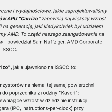
zne i wydajnościowe, jakie zaprojektowaliśmy
ów APU "Carrizo"
zapewnią największy wzrost
 na generację, jaki kiedykolwiek był udziałem
my AMD. To część naszego zaangażowania na
ów
- powiedział Sam Naffziger, AMD Corporate
a ISSCC.
rizo"
, jakie ujawniono na ISSCC to:
ranzystorów na niemal tej samej powierzchni
do poprzednika z rodziny "Kaveri";
wniające wzrost w dziedzinie instrukcji
a (IPC, Instructions-per-clock) przy