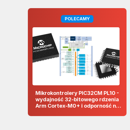
POLECAMY
Mikrokontrolery PIC32CM PL10 -
wydajność 32-bitowego rdzenia
Arm Cortex-M0+ i odporność na
zakłócenia w projektach 5 V