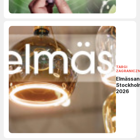
TARGI
ZAGRANICZ
Elmässan
Stockhol
2026