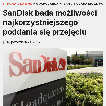
STRONA GŁÓWNA
»
GOSPODARKA
»
SANDISK BADA MOŻLIWOŚ
SanDisk bada możliwości
najkorzystniejszego
poddania się przejęciu
14 października 2015