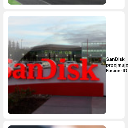
3D
SanDisk
przejmuj
Fusion-IO