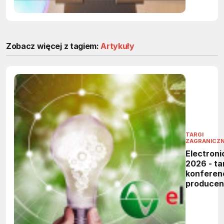
Zobacz więcej z tagiem:
Artykuły
TARGI
ZAGRANICZ
Electroni
2026 - tar
konferen
produce
elektronik