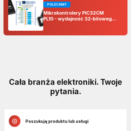
POLECAMY
Mikrokontrolery PIC32CM
PL10 - wydajność 32-bitowego
rdzenia Arm Cortex-M0+ i
odporność na zakłócenia w
projektach 5 V
Cała branża elektroniki. Twoje
pytania.
Poszukuję produktu lub usługi