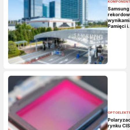
KOMPONEN
Samsung
rekordow
wynikami
Pamięci i
HBM
napędzaj
wzrost
OPTOELEKT
Polaryzac
rynku CIS