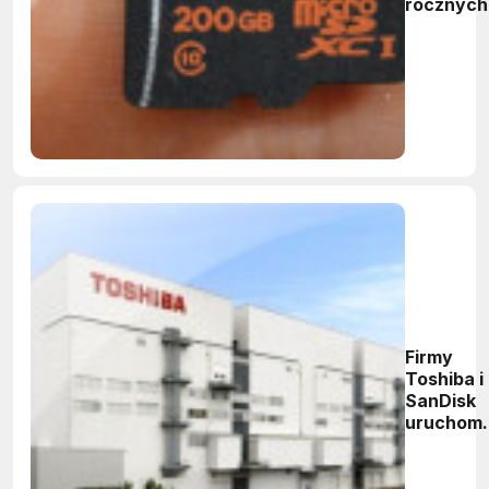
rocznych
przycho
Firmy
Toshiba i
SanDisk
uruchomi
drugą fa
produkcji
w