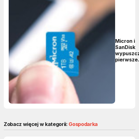
Micron i
SanDisk
wypuszcz
pierwsze
karty
microSD 
pojemnoś
1TB
Zobacz więcej w kategorii:
Gospodarka