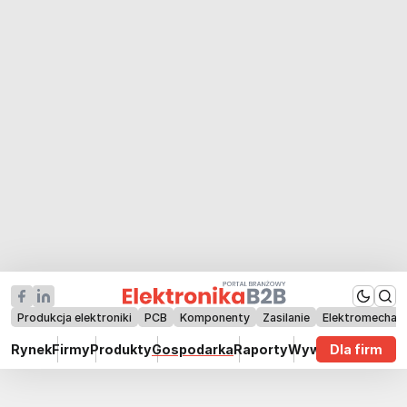
Produkcja elektroniki
PCB
Komponenty
Zasilanie
Elektromechan
Rynek
Firmy
Produkty
Gospodarka
Raporty
Wywiady
Dla firm
Technik