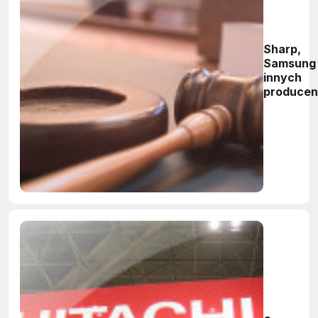
Sharp,
Samsung 
innych
produce
paneli LC
zapłacą 
mln dol. 