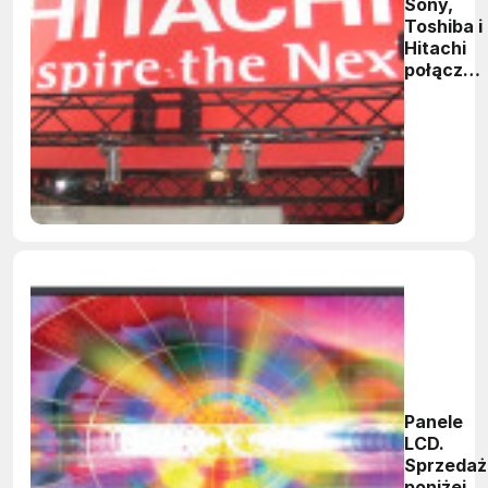
Sony,
Toshiba i
Hitachi
połączą
siły przy
produkcji
paneli
LCD
Panele
LCD.
Sprzedaż
poniżej