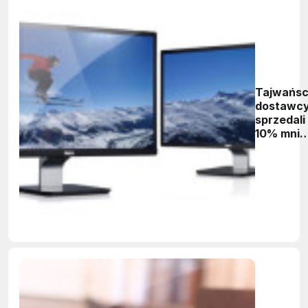
Tajwańs
dostawc
sprzedali
10% mnie
monitoró
LCD