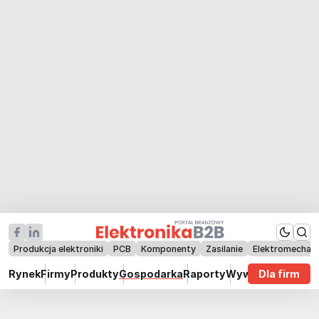
Produkcja elektroniki
PCB
Komponenty
Zasilanie
Elektromechan
Rynek
Firmy
Produkty
Gospodarka
Raporty
Wywiady
Dla firm
Technik