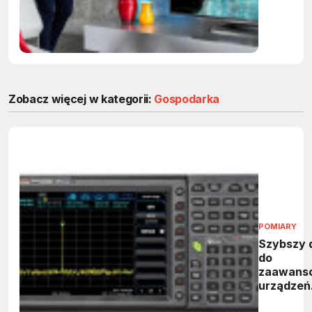
sztuk
Zobacz więcej w kategorii:
Gospodarka
POMIARY
Szybszy 
do
zaawans
urządzeń
kontrolno