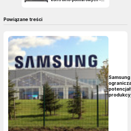
Powiązane treści
Samsung
ogranicz
potencjał
produkcy
LCD TV