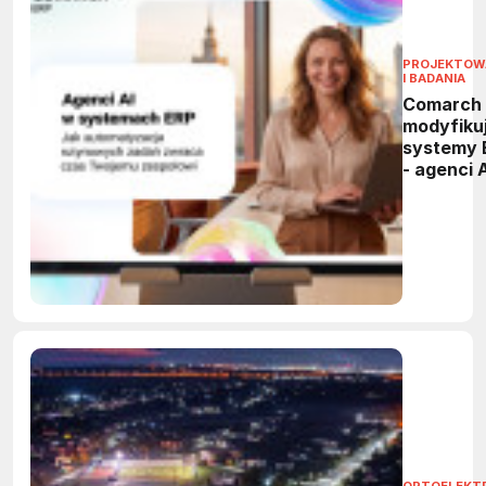
PROJEKTOW
I BADANIA
Comarch
modyfiku
systemy 
- agenci 
przejmą
powtarza
zadania 
firmach