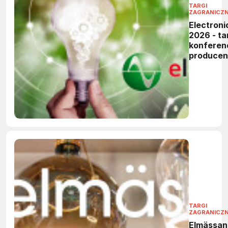
TARGI
ZAGRANICZ
Electroni
2026 - tar
konferen
produce
elektronik
TARGI
ZAGRANICZ
Elmässan