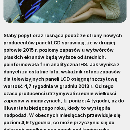
Słaby popyt oraz rosnąca podaż ze strony nowych
producentów paneli LCD sprawiają, że w drugiej
połowie 2015 r. poziomy zapasów u wytwórców
płaskich ekranów będą wyższe od średnich,
poinformowała firm analityczna IHS. Jak wynika z
danych za ostatnie lata, wskaźnik rotacji zapasów
dla telewizyjnych paneli LCD osiągnął szczytową
wartość 4,7 tygodnia w grudniu 2013 r. Od tego
czasu producenci utrzymywali średnie wielkości
zapasów w magazynach, tj. poniżej 4 tygodni, aż do
II kwartału bieżącego roku, kiedy to wystąpiła
nadpodaż. W obecnych miesiącach przewiduje się
poziom 4,9 tygodnia, co może przyczynić się do
dalszych spadków cen paneli pod koniec roku.