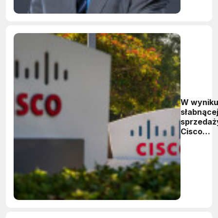
W wynik
słabnące
sprzedaż
Cisco
zlikwiduj
ponad
1100
miejsc
pracy