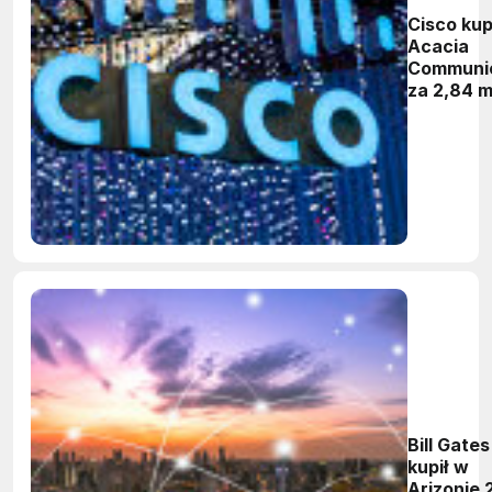
Cisco kup
Acacia
Communic
za 2,84 m
dolarów
Bill Gates
kupił w
Arizonie 