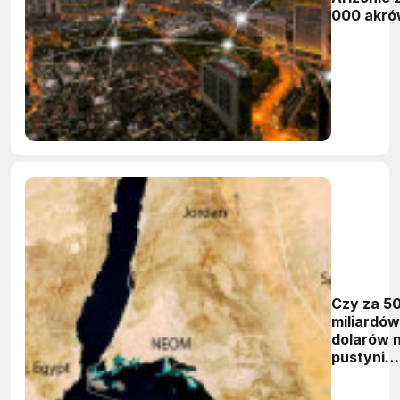
000 akró
by
zbudowa
"intelige
miasto"
Czy za 5
miliardów
dolarów 
pustyni
powstani
inteligen