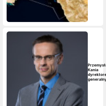
miasto?
Przemys
Kania
dyrektor
generaln
Cisco w
Polsce