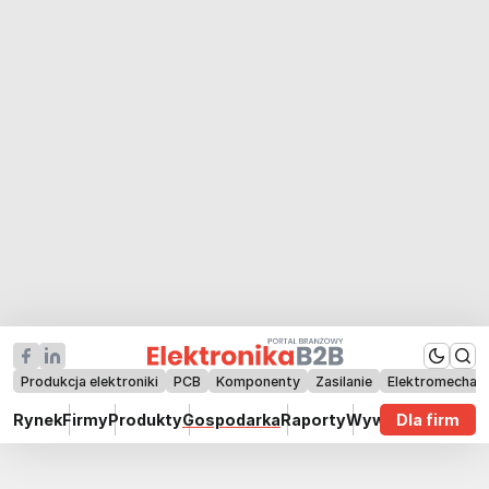
Produkcja elektroniki
PCB
Komponenty
Zasilanie
Elektromechan
Rynek
Firmy
Produkty
Gospodarka
Raporty
Wywiady
Dla firm
Technik