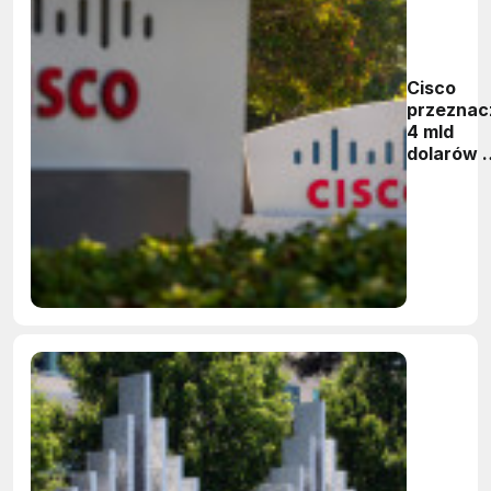
Cisco
przeznac
4 mld
dolarów 
ekspansj
w Meksy