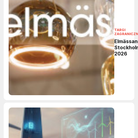
TARGI
ZAGRANICZ
Elmässan
Stockhol
2026