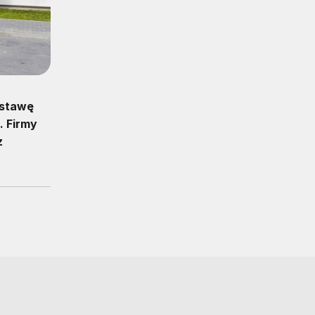
ostawę
. Firmy
z