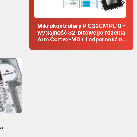
Mikrokontrolery PIC32CM PL10 -
wydajność 32-bitowego rdzenia
Arm Cortex-M0+ i odporność na
zakłócenia w projektach 5 V
na