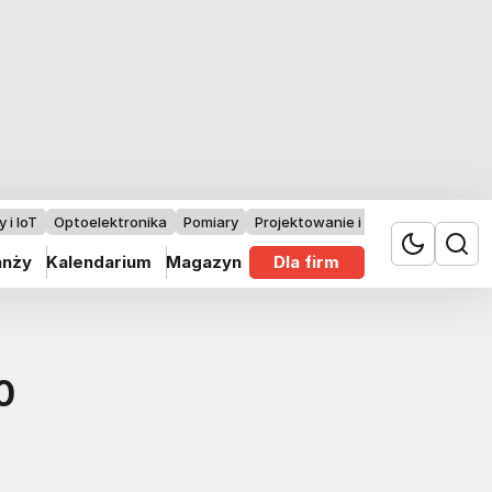
 i IoT
Optoelektronika
Pomiary
Projektowanie i badania
anży
Kalendarium
Magazyn
Dla firm
0