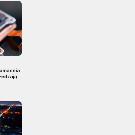
 umacnia
zedzają