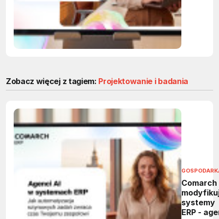
powtarza
zadania 
firmach
Zobacz więcej z tagiem:
Projektowanie i badania
GOSPODARK
Comarch
modyfiku
systemy
ERP - age