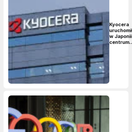
Kyocera
uruchomi
w Japonii
centrum
badawcz