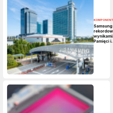
KOMPONEN
Samsung
rekordow
wynikami
Pamięci i
HBM
napędzaj
wzrost