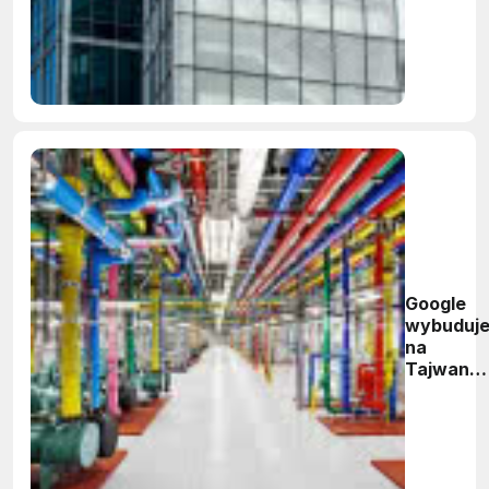
chmury
Google
wybuduj
na
Tajwanie
drugie
centrum
danych