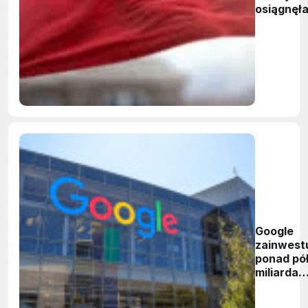
osiągnęł
wartość 
biliona N
Google
zainwest
ponad pó
miliarda
dolarów 
JD.com