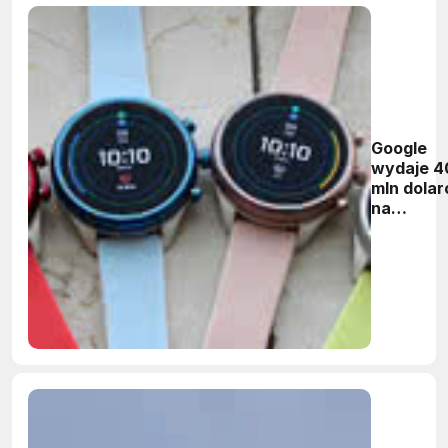
Google
wydaje 4
mln dola
na
technolo
smartwa
Fossila