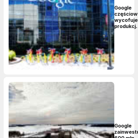
Google
częściow
wycofuje
produkcj
z Chin
Google
zainwest
600 mln