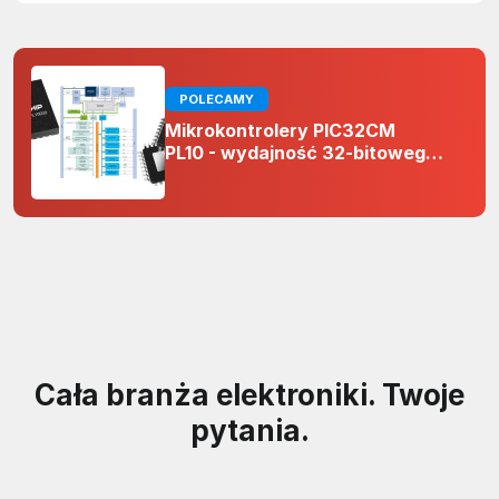
POLECAMY
Mikrokontrolery PIC32CM
PL10 - wydajność 32-bitowego
rdzenia Arm Cortex-M0+ i
odporność na zakłócenia w
projektach 5 V
Cała branża elektroniki. Twoje
pytania.