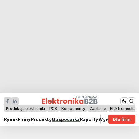
Produkcja elektroniki
PCB
Komponenty
Zasilanie
Elektromechan
Rynek
Firmy
Produkty
Gospodarka
Raporty
Wywiady
Dla firm
Technik