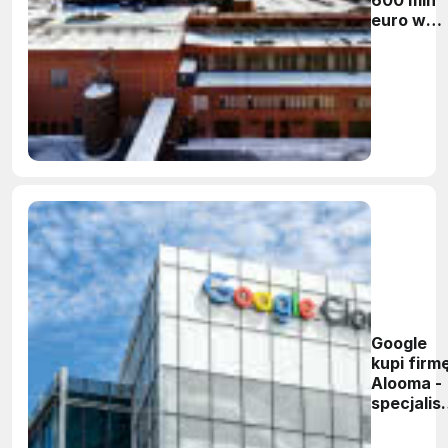
euro w
fińskie
centrum
danych
Google
kupi firm
Alooma -
specjalis
od migrac
danych d