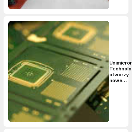
Unimicro
Technolo
otworzy
nowe
fabryki n
Tajwanie