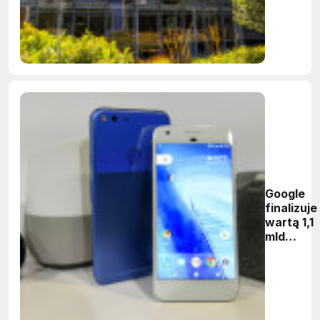
Google
finalizuje
wartą 1,1
mld
dolarów
transakc
z HTC