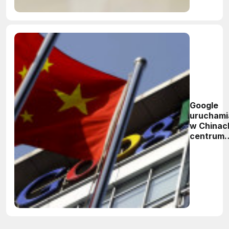
Google
uruchami
w Chinac
centrum
badań na
sztuczną
inteligen