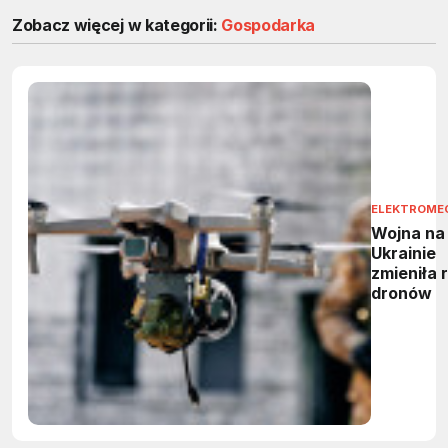
Zobacz więcej w kategorii:
Gospodarka
ELEKTROME
Wojna na
Ukrainie
zmieniła 
dronów