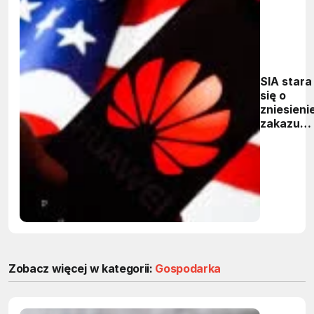
SIA stara
się o
zniesieni
zakazu
handlow
dla Huaw
Zobacz więcej w kategorii:
Gospodarka