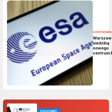
GOSPODARK
Warszaw
siedzibą
nowego
centrum 
Ośrodek
wesprze 
kosmiczn
bezpiecz
i technol
dual-use
POLECAMY