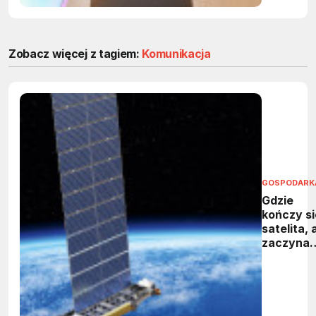
Zobacz więcej z tagiem:
Komunikacja
GOSPODARK
Gdzie
kończy si
satelita, 
zaczyna
kosmiczn
śmieć