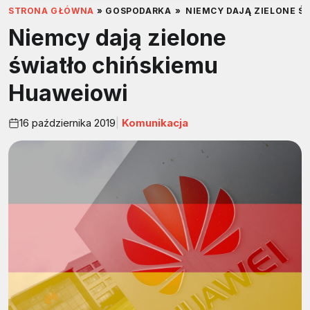
STRONA GŁÓWNA
»
GOSPODARKA
»
NIEMCY DAJĄ ZIELONE Ś
Niemcy dają zielone
światło chińskiemu
Huaweiowi
16 października 2019
Komunikacja