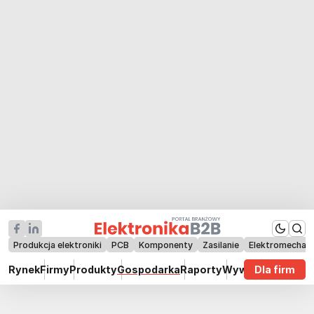
Produkcja elektroniki
PCB
Komponenty
Zasilanie
Elektromechan
Rynek
Firmy
Produkty
Gospodarka
Raporty
Wywiady
Dla firm
Technik