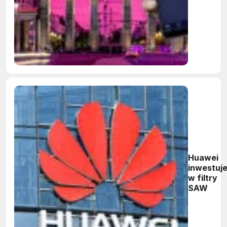
Niemcze
Huawei
inwestuj
w filtry
SAW