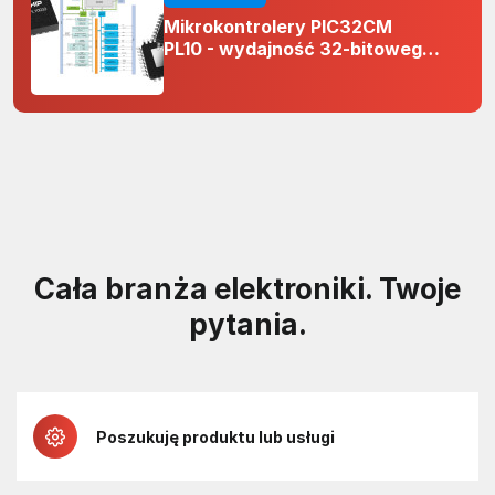
Mikrokontrolery PIC32CM
PL10 - wydajność 32-bitowego
rdzenia Arm Cortex-M0+ i
odporność na zakłócenia w
projektach 5 V
Cała branża elektroniki. Twoje
pytania.
Poszukuję produktu lub usługi