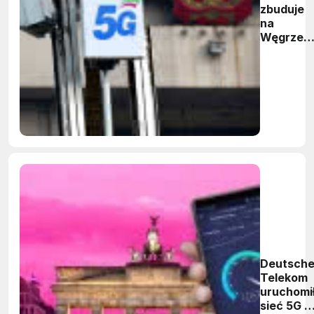
zbuduje
na
Węgrzec
sieć 5G
Deutsch
Telekom
uruchomi
sieć 5G w