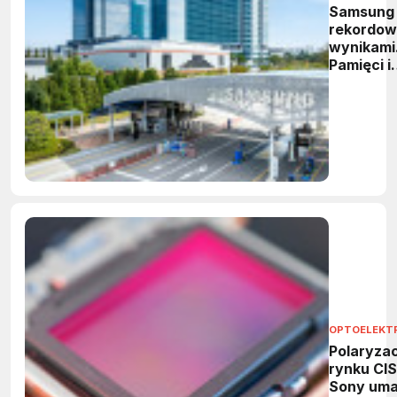
Samsung
rekordow
wynikami
Pamięci i
HBM
napędzaj
wzrost
OPTOELEKT
Polaryzac
rynku CIS
Sony uma