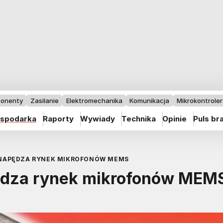
onenty
Zasilanie
Elektromechanika
Komunikacja
Mikrokontrolery
spodarka
Raporty
Wywiady
Technika
Opinie
Puls br
NAPĘDZA RYNEK MIKROFONÓW MEMS
dza rynek mikrofonów MEM