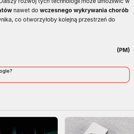
Dalszy rozwój tych technologii może umożliwić w
ntów
nawet do
wczesnego wykrywania chorób
nika, co otworzyłoby kolejną przestrzeń do
(PM)
oogle?