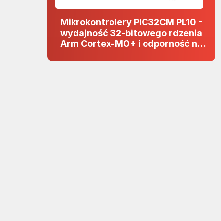
Mikrokontrolery PIC32CM PL10 -
wydajność 32-bitowego rdzenia
Arm Cortex-M0+ i odporność na
zakłócenia w projektach 5 V