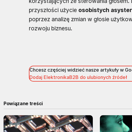
korzystających ze sterowania głosem. 
przyszłości użycie
osobistych asyste
poprzez analizę zmian w głosie użytkow
rozwoju biznesu.
Chcesz częściej widzieć nasze artykuły w G
Dodaj ElektronikaB2B do ulubionych źródeł
Powiązane treści