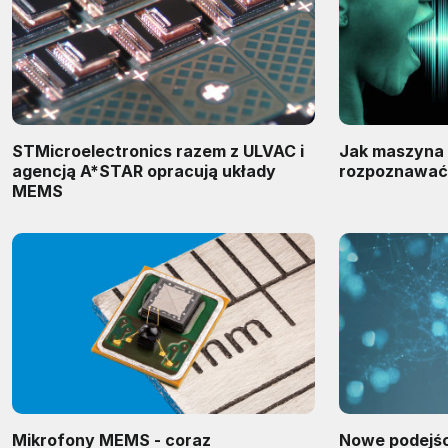
STMicroelectronics razem z ULVAC i
Jak maszyna 
agencją A*STAR opracują układy
rozpoznawać
MEMS
Mikrofony MEMS - coraz
Nowe podejśc