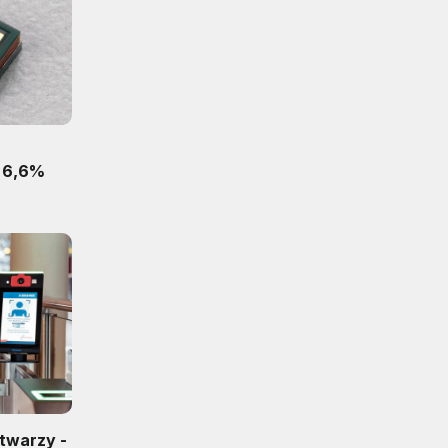
o 6,6%
twarzy -