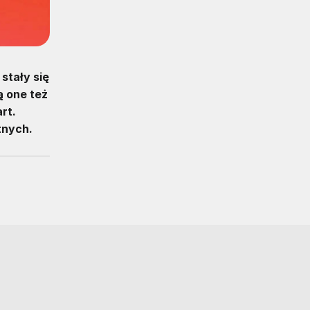
stały się
ą one też
rt.
tnych.