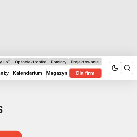
 i IoT
Optoelektronika
Pomiary
Projektowanie i badania
anży
Kalendarium
Magazyn
Dla firm
S