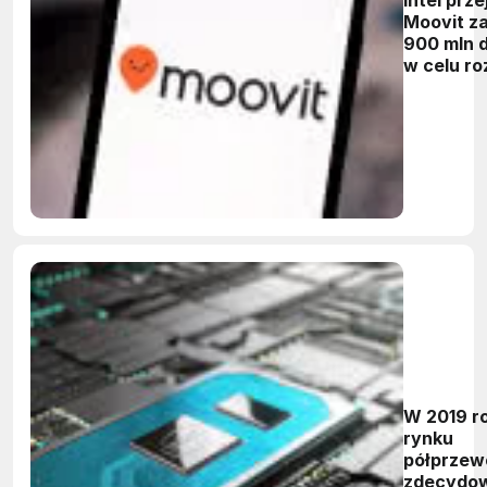
Moovit za
900 mln 
w celu r
autonomi
taksówe
W 2019 r
rynku
półprzew
zdecydo