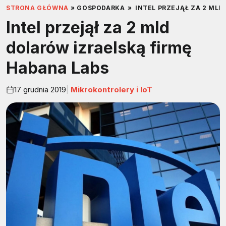
STRONA GŁÓWNA
»
GOSPODARKA
»
INTEL PRZEJĄŁ ZA 2 MLD
Intel przejął za 2 mld
dolarów izraelską firmę
Habana Labs
17 grudnia 2019
Mikrokontrolery i IoT