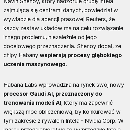
Navin Shenoy, który nadzoruje grupę Intela
zajmującą się centrami danych, powiedział w
wywiadzie dla agencji prasowej Reuters, że
każdy zestaw układów ma na celu rozwiązanie
innego problemu, niezależnie od jego
docelowego przeznaczenia. Shenoy dodał, ze
chipy Habany
wspierają procesy głębokiego
uczenia maszynowego
.
Habana Labs wprowadziła na rynek swój nowy
procesor Gaudi AI, przeznaczony do
trenowania modeli AI
, który ma zapewnić
większą moc obliczeniową, by konkurować w
tym zakresie z rywalem Intela - Nvidia Corp. W
marcu przedsiębiorstwo to wyprzedziło Intela