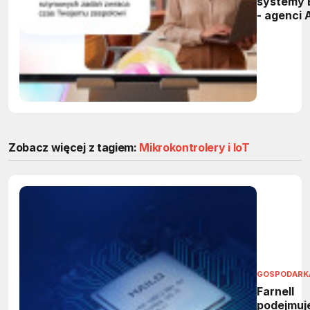
systemy 
- agenci 
przejmą
powtarza
zadania 
firmach
Zobacz więcej z tagiem:
Mikrokontrolery i IoT
GOSPODARK
Farnell
podejmuj