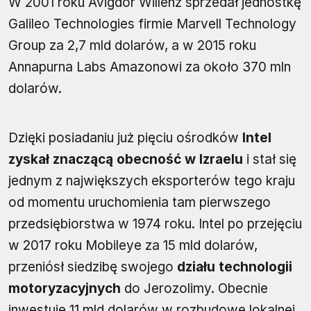
W 2001 roku Avigdor Willenz sprzedał jednostkę
Galileo Technologies firmie Marvell Technology
Group za 2,7 mld dolarów, a w 2015 roku
Annapurna Labs Amazonowi za około 370 mln
dolarów.
Dzięki posiadaniu już pięciu ośrodków
Intel
zyskał znaczącą obecność w Izraelu
i stał się
jednym z największych eksporterów tego kraju
od momentu uruchomienia tam pierwszego
przedsiębiorstwa w 1974 roku. Intel po przejęciu
w 2017 roku Mobileye za 15 mld dolarów,
przeniósł siedzibę swojego
działu technologii
motoryzacyjnych
do Jerozolimy. Obecnie
inwestuje 11 mld dolarów w rozbudowę lokalnej