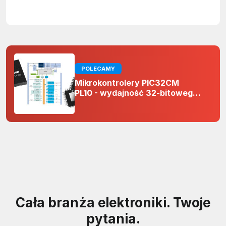
POLECAMY
Mikrokontrolery PIC32CM
PL10 - wydajność 32-bitowego
rdzenia Arm Cortex-M0+ i
odporność na zakłócenia w
projektach 5 V
Cała branża elektroniki. Twoje
pytania.