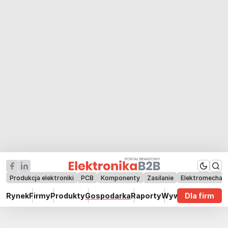
Produkcja elektroniki
PCB
Komponenty
Zasilanie
Elektromechan
Rynek
Firmy
Produkty
Gospodarka
Raporty
Wywiady
Dla firm
Technik