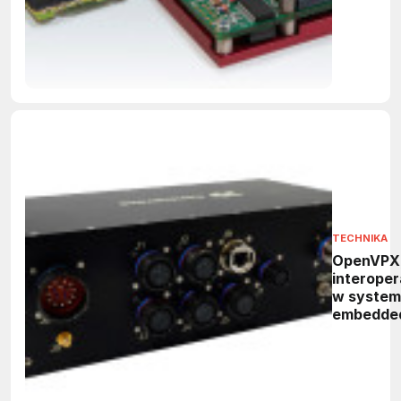
TECHNIKA
OpenVPX,
interope
w syste
embedde