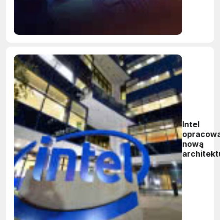
PC
Intel
opracowa
nową
architekt
GPU do
obliczeń
HPC i AI