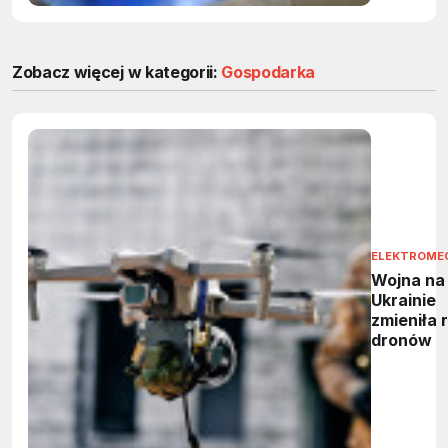
Zobacz więcej w kategorii:
Gospodarka
ELEKTROME
Wojna na
Ukrainie
zmieniła 
dronów