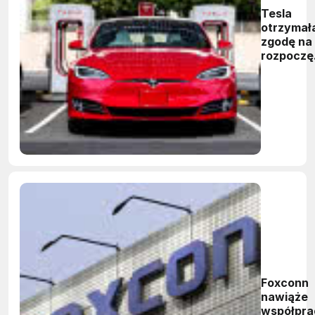
Tesla
otrzymał
zgodę na
rozpoczę
produkcji
Chinach
Foxconn
nawiąże
współpra