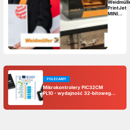
Weidmüll
PrintJet
MINI
nagrodzo
Red Dot
Design
Award
POLECAMY
Mikrokontrolery PIC32CM
PL10 - wydajność 32-bitowego
rdzenia Arm Cortex-M0+ i
odporność na zakłócenia w
projektach 5 V