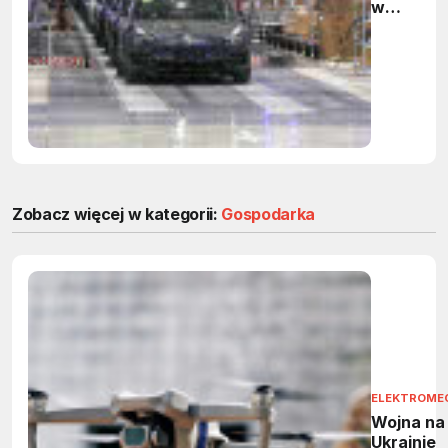
w
Chinach
trzy razy
więcej
pojazdów
niż w
kwietniu
Zobacz więcej w kategorii:
Gospodarka
ELEKTROME
Wojna na
Ukrainie