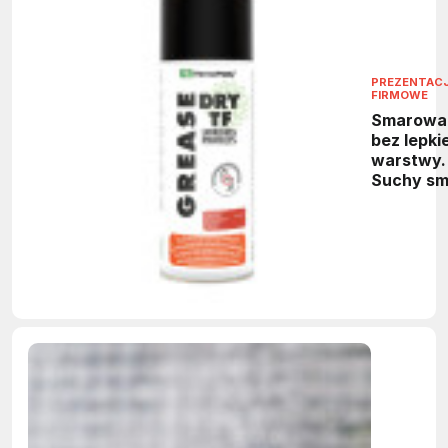
PREZENTAC
FIRMOWE
Smarowa
bez lepkie
warstwy.
Suchy sm
PTFE do
maszyn