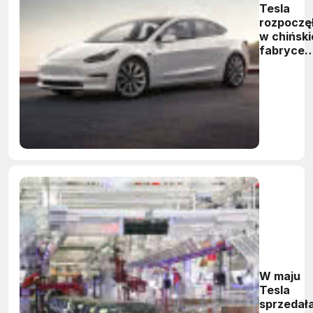
Tesla
rozpoczę
w chiński
fabryce
produkcj
Modelu 3
dalekiego
zasięgu
W maju
Tesla
sprzedał