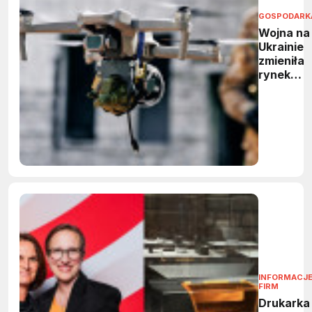
GOSPODARK
Wojna na
Ukrainie
zmieniła
rynek
dronów
INFORMACJE
FIRM
Drukarka