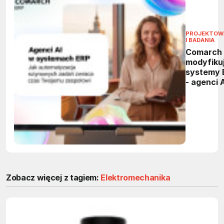
PROJEKTOW
I BADANIA
Comarch
modyfiku
systemy 
- agenci 
przejmą
powtarza
zadania 
firmach
Zobacz więcej z tagiem:
Elektromechanika