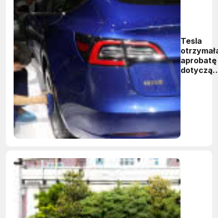
Tesla
otrzymał
aprobatę
dotycząc
sprzedaż
chińskiej
wersji
Modelu 3
o dalekim
zasięgu