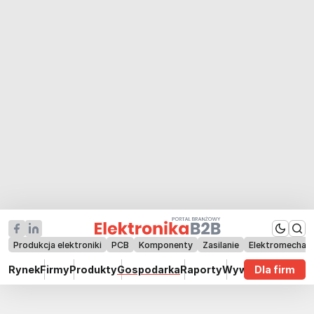
Produkcja elektroniki
PCB
Komponenty
Zasilanie
Elektromechan
Rynek
Firmy
Produkty
Gospodarka
Raporty
Wywiady
Dla firm
Technik