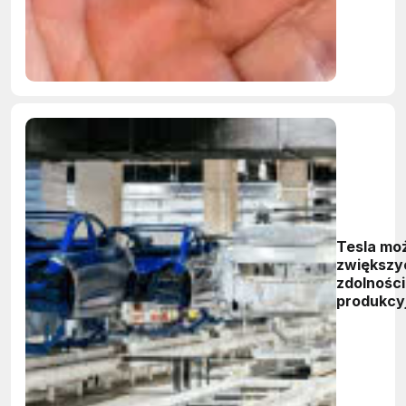
Tesla mo
zwiększy
zdolności
produkcy
w Chinac