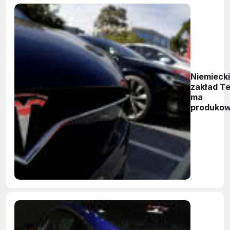
Niemiecki
zakład Te
ma
produko
500 tys.
samocho
rocznie