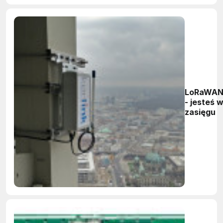
LoRaWA
- jesteś 
zasięgu