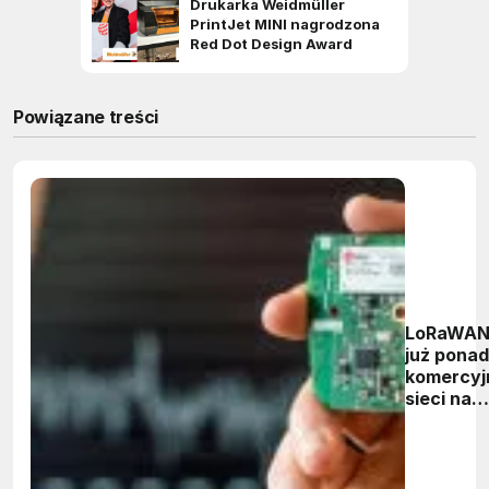
Powiązane treści
LoRaWAN
już ponad
komercyj
sieci na
świecie