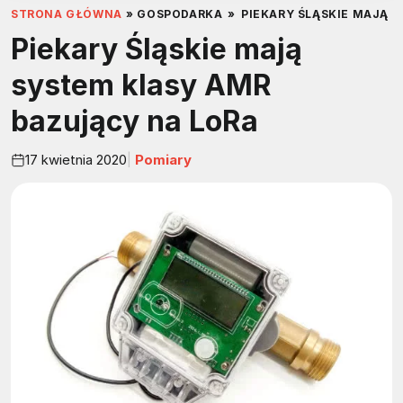
STRONA GŁÓWNA
»
GOSPODARKA
»
PIEKARY ŚLĄSKIE MAJĄ 
Piekary Śląskie mają
system klasy AMR
bazujący na LoRa
17 kwietnia 2020
Pomiary