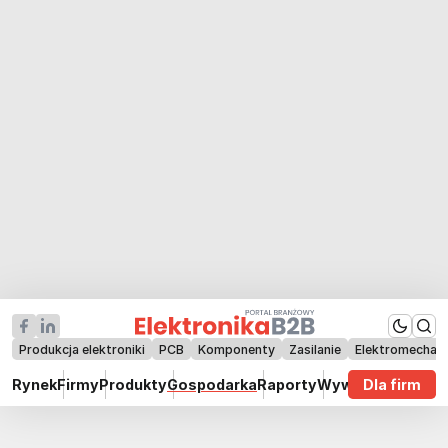
Produkcja elektroniki
PCB
Komponenty
Zasilanie
Elektromechan
Rynek
Firmy
Produkty
Gospodarka
Raporty
Wywiady
Dla firm
Technik