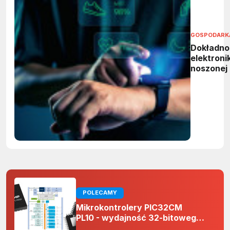
GOSPODARK
Dokładno
elektronik
noszonej
POLECAMY
Mikrokontrolery PIC32CM
PL10 - wydajność 32-bitowego
rdzenia Arm Cortex-M0+ i