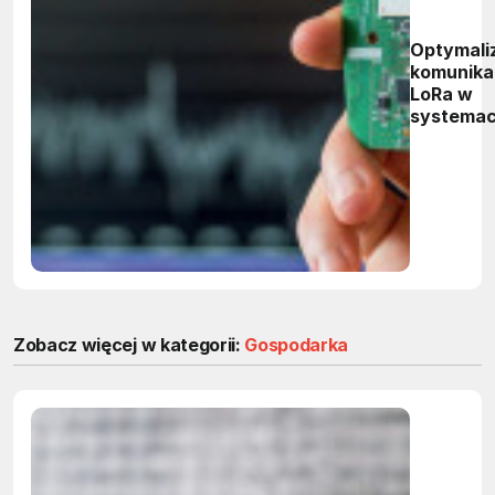
Optymali
komunikac
LoRa w
systema
embedde
Zobacz więcej w kategorii:
Gospodarka