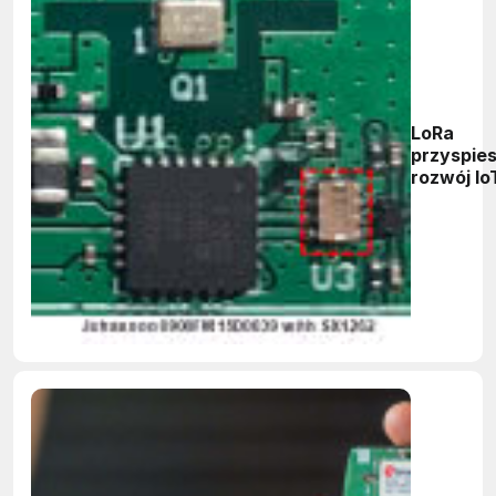
LoRa
przyspie
rozwój Io