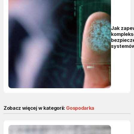
Jak zape
komplek
bezpiecz
systemó
wbudowa
Zobacz więcej w kategorii:
Gospodarka