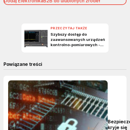
Dodaj ElektronikaB2B do ulubionych źródeł
Powiązane treści
Bezpiecz
kryje się