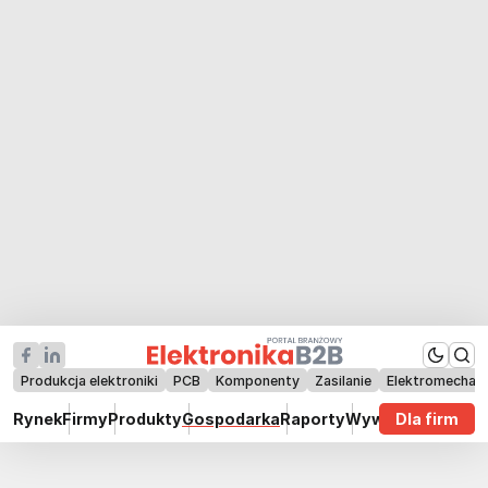
Produkcja elektroniki
PCB
Komponenty
Zasilanie
Elektromechan
Rynek
Firmy
Produkty
Gospodarka
Raporty
Wywiady
Dla firm
Technik