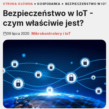
STRONA GŁÓWNA
»
GOSPODARKA
»
BEZPIECZEŃSTWO W IOT 
Bezpieczeństwo w IoT -
czym właściwie jest?
09 lipca 2020
Mikrokontrolery i IoT