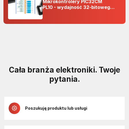
Mikrokontrolery PIC32CM
PL10 - wydajność 32-bitowego
rdzenia Arm Cortex-M0+ i
odporność na zakłócenia w
projektach 5 V
Cała branża elektroniki. Twoje
pytania.
Poszukuję produktu lub usługi