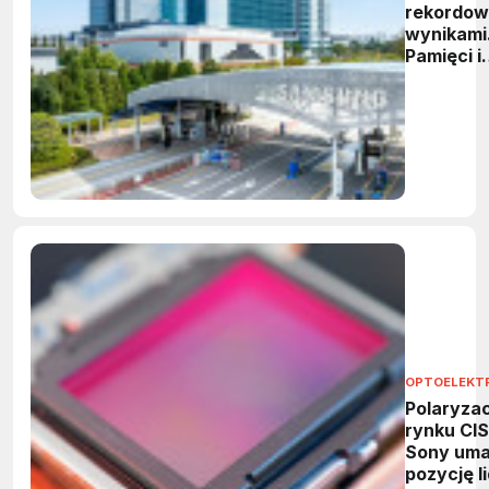
rekordow
wynikami
Pamięci i
HBM
napędzaj
wzrost
OPTOELEKT
Polaryzac
rynku CIS
Sony uma
pozycję l