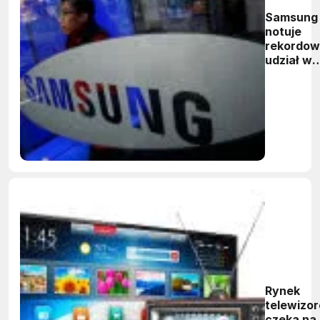
Samsung
notuje
rekordo
udział w
tajwańsk
rynku
smartfo
Rynek
telewizo
czeka na