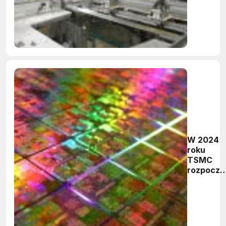
W 2024
roku
TSMC
rozpoczn
masową
produkcj
układów 
nm