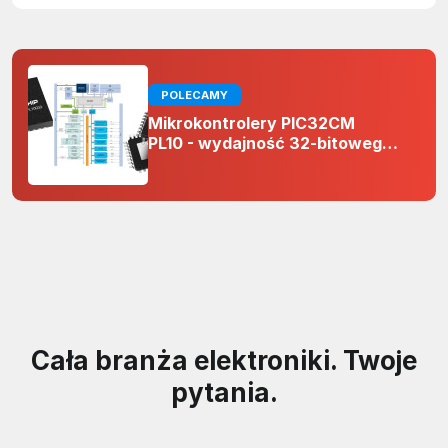
POLECAMY
Mikrokontrolery PIC32CM
PL10 - wydajność 32-bitowego
rdzenia Arm Cortex-M0+ i
odporność na zakłócenia w
projektach 5 V
Cała branża elektroniki. Twoje
pytania.