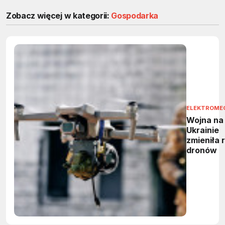
Zobacz więcej w kategorii:
Gospodarka
ELEKTROME
Wojna na
Ukrainie
zmieniła 
dronów