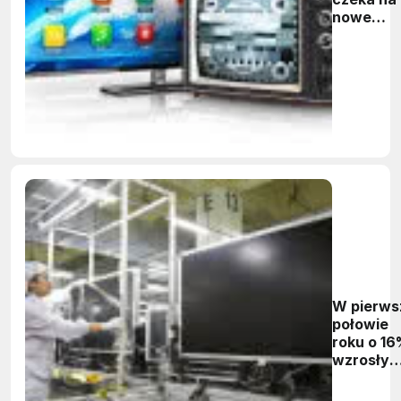
nowe
technolo
W pierws
połowie
roku o 1
wzrosły
dostawy
telewizo