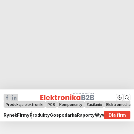
Produkcja elektroniki
PCB
Komponenty
Zasilanie
Elektromechan
Rynek
Firmy
Produkty
Gospodarka
Raporty
Wywiady
Dla firm
Technik