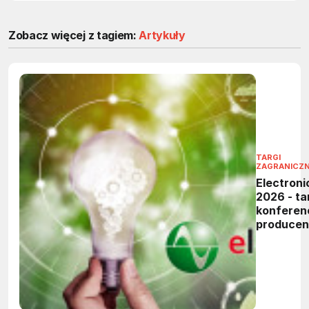
Zobacz więcej z tagiem:
Artykuły
TARGI
ZAGRANICZ
Electroni
2026 - tar
konferen
produce
elektronik