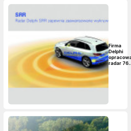
Firma
Delphi
opracowa
radar 76
GHz dla
motoryza