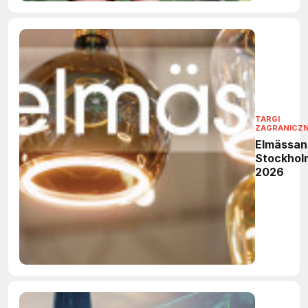
TARGI
ZAGRANICZ
Elmässan
Stockhol
2026