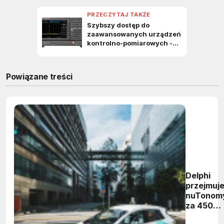
Powiązane treści
Delphi
przejmuj
nuTonom
za 450
mln