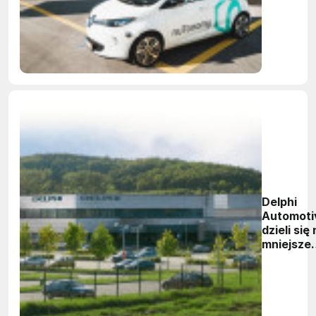
dolarów
Delphi
Automoti
dzieli się
mniejsze
spółki