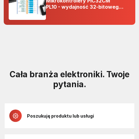
Mikrokontrolery PIC32CM
PL10 - wydajność 32-bitowego
rdzenia Arm Cortex-M0+ i
odporność na zakłócenia w
projektach 5 V
Cała branża elektroniki. Twoje
pytania.
Poszukuję produktu lub usługi