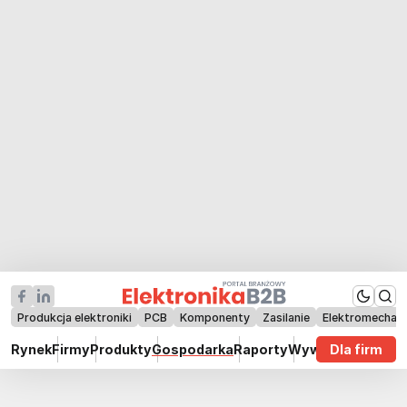
Produkcja elektroniki
PCB
Komponenty
Zasilanie
Elektromechan
Rynek
Firmy
Produkty
Gospodarka
Raporty
Wywiady
Dla firm
Technik