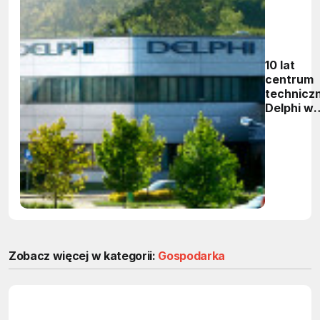
10 lat
centrum
technicz
Delphi w
Krakowie
Zobacz więcej w kategorii:
Gospodarka