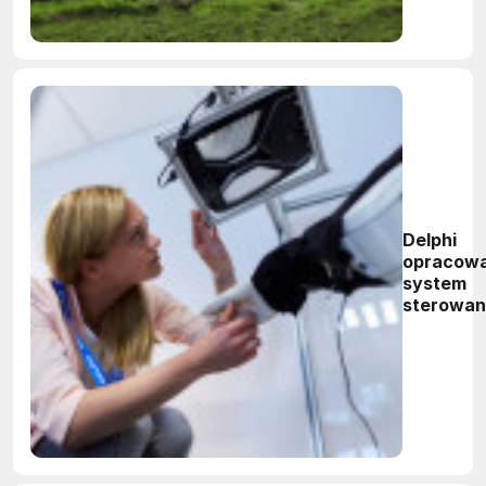
Delphi
opracowa
system
sterowan
gestami d
motoryza