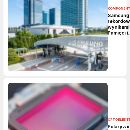
KOMPONEN
Samsung
rekordow
wynikami
Pamięci i
HBM
napędzaj
wzrost
OPTOELEKT
Polaryzac