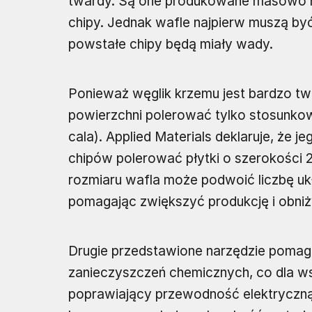
twardy. Są one produkowane masowo na
chipy. Jednak wafle najpierw muszą by
powstałe chipy będą miały wady.
Ponieważ węglik krzemu jest bardzo t
powierzchni polerować tylko stosunkowo
cala). Applied Materials deklaruje, że
chipów polerować płytki o szerokości 2
rozmiaru wafla może podwoić liczbę uk
pomagając zwiększyć produkcję i obniż
Drugie przedstawione narzędzie pomag
zanieczyszczeń chemicznych, co dla w
poprawiający przewodność elektryczną.