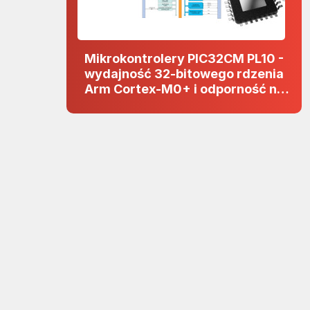
Mikrokontrolery PIC32CM PL10 -
wydajność 32-bitowego rdzenia
Arm Cortex-M0+ i odporność na
zakłócenia w projektach 5 V