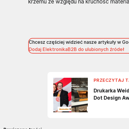
krzemu ze względu na kruchość materia
Chcesz częściej widzieć nasze artykuły w G
Dodaj ElektronikaB2B do ulubionych źródeł