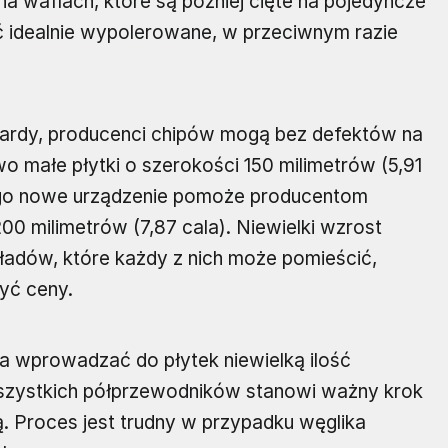
 waflach, które są później cięte na pojedyncze
ć idealnie wypolerowane, w przeciwnym razie
wardy, producenci chipów mogą bez defektów na
 małe płytki o szerokości 150 milimetrów (5,91
 jego nowe urządzenie pomoże producentom
00 milimetrów (7,87 cala). Niewielki wzrost
ładów, które każdy z nich może pomieścić,
yć ceny.
a wprowadzać do płytek niewielką ilość
szystkich półprzewodników stanowi ważny krok
 Proces jest trudny w przypadku węglika