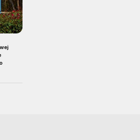
owej
e
o