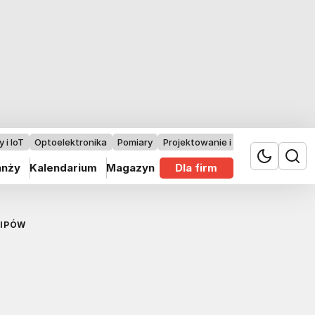
 i IoT
Optoelektronika
Pomiary
Projektowanie i badania
anży
Kalendarium
Magazyn
Dla firm
HIPÓW