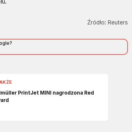
łu.
Źródło:
Reuters
oogle?