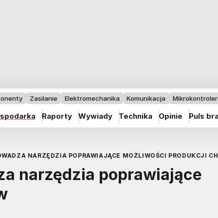
onenty
Zasilanie
Elektromechanika
Komunikacja
Mikrokontrolery
spodarka
Raporty
Wywiady
Technika
Opinie
Puls br
OWADZA NARZĘDZIA POPRAWIAJĄCE MOŻLIWOŚCI PRODUKCJI C
za narzędzia poprawiające
w