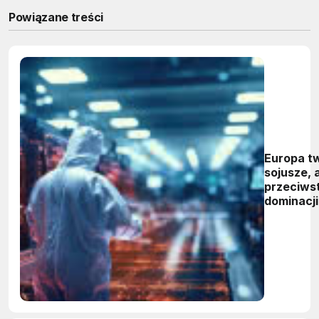
Powiązane treści
Europa t
sojusze, 
przeciwst
dominacji
półprzew