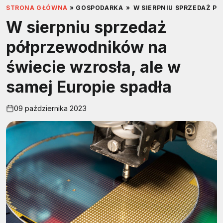
STRONA GŁÓWNA
»
GOSPODARKA
»
W SIERPNIU SPRZEDAŻ P
W sierpniu sprzedaż
półprzewodników na
świecie wzrosła, ale w
samej Europie spadła
09 października 2023