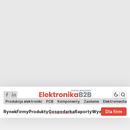
Produkcja elektroniki
PCB
Komponenty
Zasilanie
Elektromechan
Rynek
Firmy
Produkty
Gospodarka
Raporty
Wywiady
Dla firm
Technik