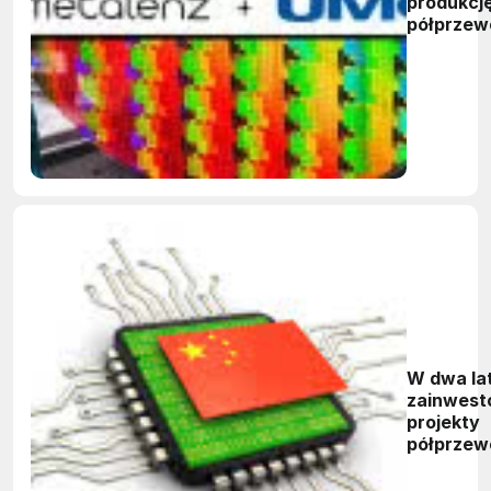
produkcj
półprzew
do przem
optyczne
W dwa la
zainwest
projekty
półprzew
290,8 ml