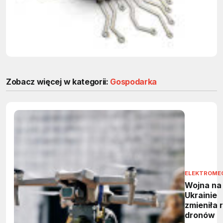
Zobacz więcej w kategorii:
Gospodarka
ELEKTROME
Wojna na
Ukrainie
zmieniła 
dronów