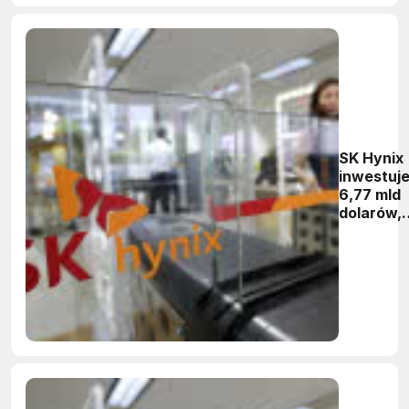
SK Hynix
inwestuj
6,77 mld
dolarów,
nadając
priorytet
pamięcio
DRAM