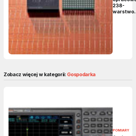
238-
warstwo
pamięć
flash 4D
NAND
Zobacz więcej w kategorii:
Gospodarka
POMIARY