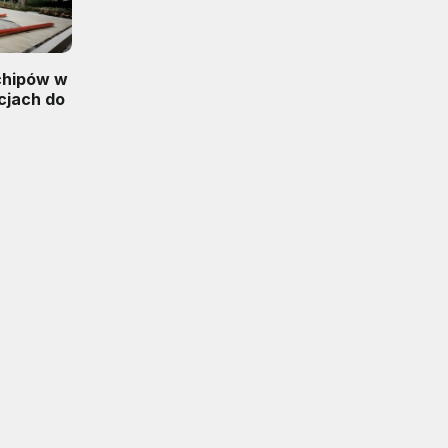
chipów w
cjach do