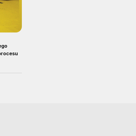
ego
 procesu