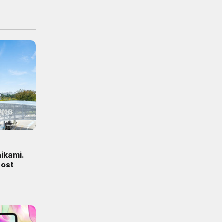
ikami.
rost