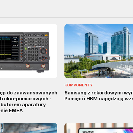
KOMPONENTY
tęp do zaawansowanych
Samsung z rekordowymi wyn
trolno-pomiarowych -
Pamięci i HBM napędzają wz
rybutorem aparatury
onie EMEA