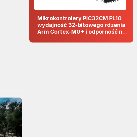
Mikrokontrolery PIC32CM PL10 -
wydajność 32-bitowego rdzenia
Arm Cortex-M0+ i odporność na
zakłócenia w projektach 5 V