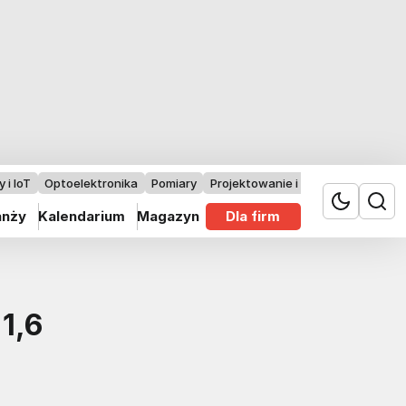
 i IoT
Optoelektronika
Pomiary
Projektowanie i badania
anży
Kalendarium
Magazyn
Dla firm
1,6