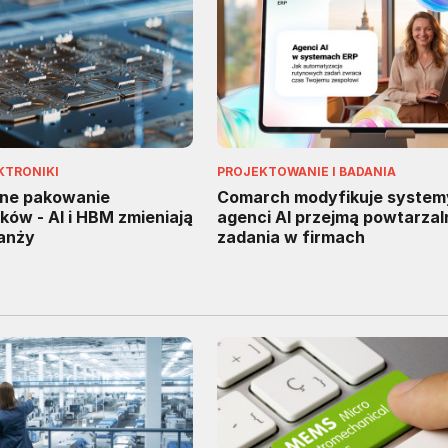
KTRONIKI
PROJEKTOWANIE I BADANIA
ne pakowanie
Comarch modyfikuje system
ów - AI i HBM zmieniają
agenci AI przejmą powtarzal
ranży
zadania w firmach