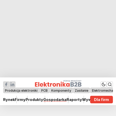
Produkcja elektroniki
PCB
Komponenty
Zasilanie
Elektromechan
Rynek
Firmy
Produkty
Gospodarka
Raporty
Wywiady
Dla firm
Technik