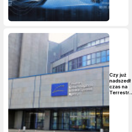
IoT?
Czy już
nadszedł
czas na
Terrestri
GNSS?