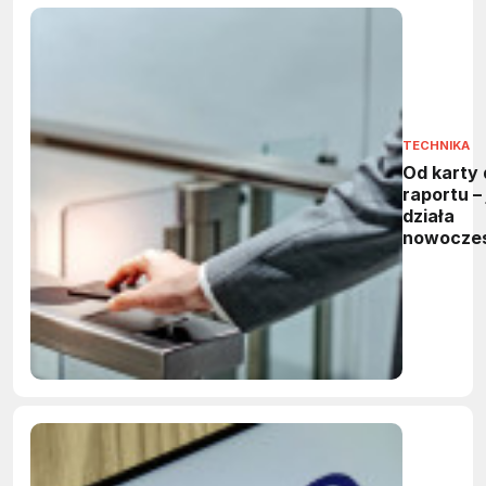
TECHNIKA
Od karty 
raportu – 
działa
nowocze
system
kontroli
dostępu?