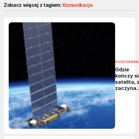
Zobacz więcej z tagiem:
Komunikacja
GOSPODARK
Gdzie
kończy si
satelita, 
zaczyna
kosmiczn
śmieć