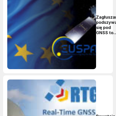
Zagłuszan
podszyw
się pod
GNSS to
codzienn