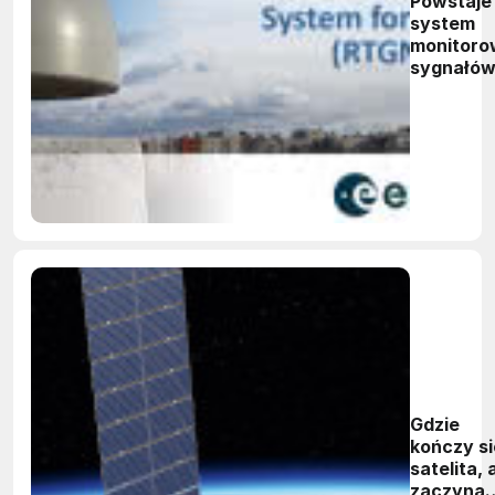
Powstaje
system
monitoro
sygnałó
GNSS
Gdzie
kończy si
satelita, 
zaczyna