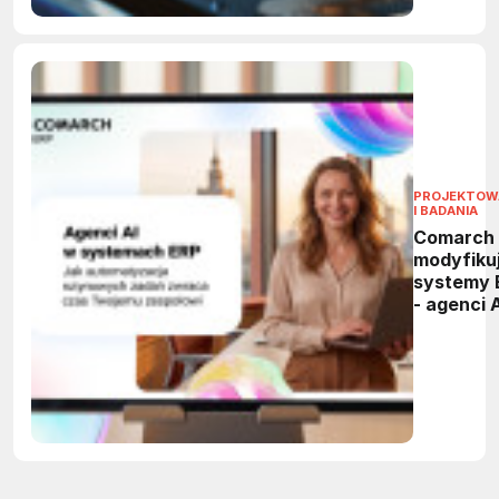
PROJEKTOW
I BADANIA
Comarch
modyfiku
systemy 
- agenci 
przejmą
powtarza
zadania 
firmach