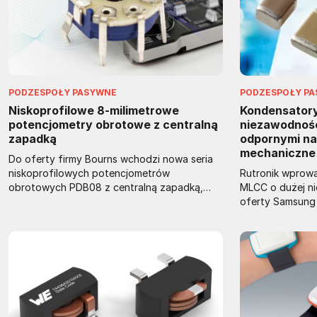
PODZESPOŁY PASYWNE
PODZESPOŁY P
Niskoprofilowe 8-milimetrowe
Kondensator
potencjometry obrotowe z centralną
niezawodnośc
zapadką
odpornymi na
mechaniczne
Do oferty firmy Bourns wchodzi nowa seria
niskoprofilowych potencjometrów
Rutronik wprow
obrotowych PDB08 z centralną zapadką,
MLCC o dużej n
mogących znaleźć zastosowanie w
oferty Samsung
profesjonalnym sprzęcie audio, aparaturze
(SEMCO), zapro
medycznej i laboratoryjnej oraz
motoryzacji. Są
przemysłowych systemach sterowania. Są to
pojemności, mo
potencjometry o średnicy 8 mm i grubości
obwodach o kry
3,2 mm, mogące pracować w temperaturze
względów bezpi
otoczenia od -10 do +60°C i wykazujące
terminale o duże
niezawodność 10 tys. cykli mechanicznych.
naprężenia i ud
Zawierają izolowany wałek z tworzywa
prowadzić do zw