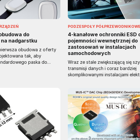
URZĄDZEŃ
PODZESPOŁY PÓŁPRZEWODNIKOW
 obudowa do
4-kanałowe ochronniki ESD 
 na nadgarstku
pojemności wewnętrznej do
zastosowań w instalacjach
ierwsza obudowa z oferty
samochodowych
ojektowana tak, aby
andardowego paska do
Wraz ze stale zwiększającą się sz
ją również nosić na smyczy,
transmisji danych i coraz bardziej
ka lub przenosić w kieszeni.
skomplikowanymi instalacjami elek
 o stopniu ochrony IP 65,
w pojazdach, potrzeba ochrony
eniu, zamykana na śruby
przepięciowej staje się coraz bardz
. Została wykonana z
krytyczna, stanowiąc równocześni
romieniowanie UV tworzywa
większe wyzwanie dla projektantó
iałym (RAL 9016) z
Technologia TrEOS opracowana pr
zczelniającym TPV.
Nexperia zapewnia integralność sy
e zawierać wgłębienie do
realizuje zabezpieczenie szybkich l
ury membranowej lub folii
przed wyładowaniami elektrostaty
m.in w systemach multimedialnych.