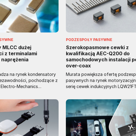
ASYWNE
PODZESPOŁY PASYWNE
y MLCC dużej
Szerokopasmowe cewki z
i z terminalami
kwalifikacją AEC-Q200 do
 naprężenia
samochodowych instalacji p
over-coax
adza na rynek kondensatory
Murata powiększa ofertę podzes
iezawodności, pochodzące z
pasywnych na rynek motoryzacyj
 Electro-Mechanics
serię cewek indukcyjnych LQW21F
jektowane do zastosowań w
Są to najmniejsze na rynku cewki
 to kondensatory o dużej
szerokopasmowe z kwalifikacją A
gące znaleźć zastosowanie w
mogące pracować w zakresie temp
tycznym znaczeniu ze
otoczenia od -40 do +125°C. Są 
eczeństwa. Zawierają
obudowach formatu 0805 (2,0 x 1,
j elastyczności, absorbujące
mm).
ary mechaniczne, mogące
arcia.