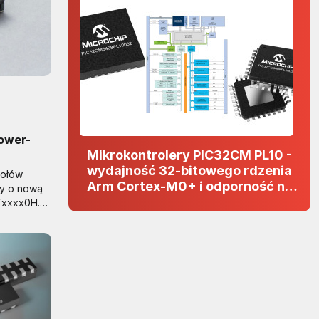
ower-
Mikrokontrolery PIC32CM PL10 -
wydajność 32-bitowego rdzenia
połów
Arm Cortex-M0+ i odporność na
ny o nową
zakłócenia w projektach 5 V
Txxxx0H.
EC-Q200,
eratury
zamykane w
6 x 1,2