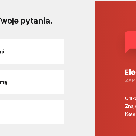
ącza od -55 do +175°C.
Twoje pytania.
gi
ZAP
rmą
Unik
Znaj
Kata