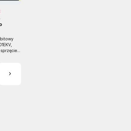
E
o
o
-bitowy
01EKV,
sprzęcie
iny
ądzeń o
ku,
ciszę" -
pszych
ej klasy
o szumu
nicznych i