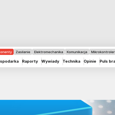
onenty
Zasilanie
Elektromechanika
Komunikacja
Mikrokontrolery
spodarka
Raporty
Wywiady
Technika
Opinie
Puls br