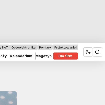
 i IoT
Optoelektronika
Pomiary
Projektowanie i badania
anży
Kalendarium
Magazyn
Dla firm