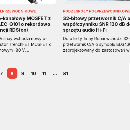
ÓŁPRZEWODNIKOWE
PODZESPOŁY PÓŁPRZEWODNIKOW
p-kanałowy MOSFET z
32-bitowy przetwornik C/A 
 AEC-Q101 o rekordowo
współczynniku SNR 130 dB d
ncji RDS(on)
sprzętu audio Hi-Fi
 Vishay wchodzi nowy p-
Do oferty firmy Rohm wchodzi 32
ystor TrenchFET MOSFET o
przetwornik C/A o symbolu BD343
onowym -80 V,
zaprojektowany do zastosowań w 
 się najmniejszą rezystancją
audio Hi-Fi. Stanowi on część rodz
dostępnych wcześniej na
układów scalonych MUS-IC do urz
ików. Jest to tranzystor z
dużej wierności odtwarzania dźwię
7
8
9
10
11
...
81
C-Q101, potwierdzającą jego
podkreślających "rezonans
ężkie warunki pracy, mogący
przestrzenny","„poczucie skali" i "
wanie w elektronice
czynniki szczególnie ważne przy
 przemysłowej. Jest
odtwarzaniu muzyki klasycznej.
udowie PowerPAK SO-8L o
Charakteryzuje się jednymi z najle
 x 5,13 mm z
parametrów dynamicznych wśród t
 gullwing zmniejszającymi
układów; jego stosunek sygnału d
aniczne oraz ułatwiającymi
wynosi 130 dB, a zawartość harmo
omatycznej inspekcji
szumów (THD+N) to -115 dB.
pracować w ekstremalnej