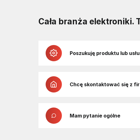
należy też bardzo mały prąd upływu (<0,1 µA
temperaturze zł
@ ±5,5 V).
Cała branża elektroniki. 
Poszukuję produktu lub usłu
Chcę skontaktować się z fi
Mam pytanie ogólne