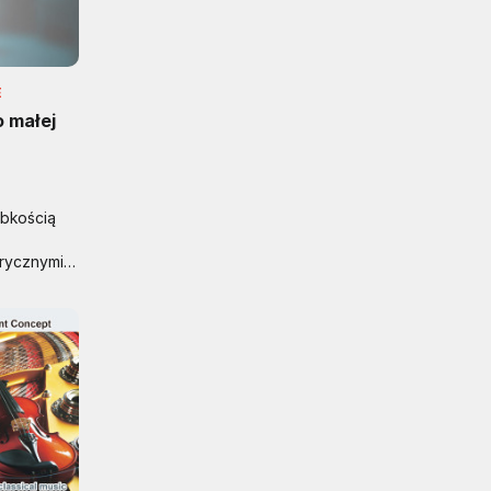
E
o małej
ybkością
trycznymi
iej
e coraz
w.
zez firmę
gnału i
inii danych
cznymi,