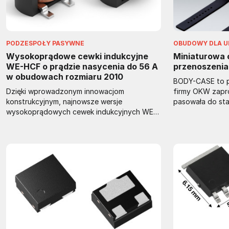
sztucznego, wystający o 1 mm ponad
powierzchnię obudowy.
PODZESPOŁY PASYWNE
OBUDOWY DLA 
Wysokoprądowe cewki indukcyjne
Miniaturowa
WE-HCF o prądzie nasycenia do 56 A
przenoszenia
w obudowach rozmiaru 2010
BODY-CASE to p
Dzięki wprowadzonym innowacjom
firmy OKW zapr
konstrukcyjnym, najnowsze wersje
pasowała do st
wysokoprądowych cewek indukcyjnych WE-
zegarka. Można 
HCF firmy Wurth Elektronik wyznaczają nowe
przypinać do pas
standardy w swojej klasie. Są one
Jest to obudowa
produkowane w obudowach SMT rozmiaru
łatwa w czyszcz
2010 (19,8 x 19,1 x 10 mm) na zakres
montażowe Torx
indukcyjności od 1 do 2 μH i charakteryzują
odpornego na p
się większym do 25% prądem nasycenia od
ASA w kolorze b
porównywalnych cewek z oferty innych
pierścieniem us
producentów, wynoszącym do 56 A.
Opcjonalnie moż
Rezystancja uzwojenia, wykonanego z
montażu klawiat
płaskiego drutu wynosi zaledwie 0,84 Ω, a
dekoracyjnej.
manganowo-cynkowy rdzeń ferrytowy