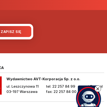
CA
Wydawnictwo AVT-Korporacja Sp. z o.o.
ul. Leszczynowa 11
tel: 22 257 84 99
avt@avt.pl
03-197 Warszawa
fax: 22 257 84 00
avt.pl