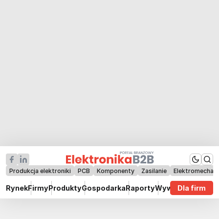
Produkcja elektroniki
PCB
Komponenty
Zasilanie
Elektromechan
Rynek
Firmy
Produkty
Gospodarka
Raporty
Wywiady
Dla firm
Technik